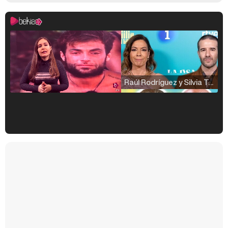
Raúl Rodríguez y Silvia Taulés nos cuentan su papel en 'La familia de la tele'
Kiko Matamoros y Lydia Lozano: "Nuestro público es de todas las edades y RTVE tiene un público muy pegado a las novelas, al que tenemos que captar"
Carlota Corredera y Javier de Hoyos: "La tele tiene que representar al público también y aquí están todos los perfiles posibles&quo;