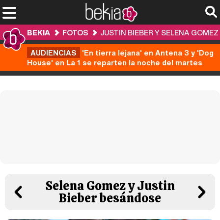
BEKIA
FOTOS
JUSTIN BIEBER Y SELENA GOMEZ
AUDIENCIAS
'En tierra lejana' en Antena 3 y 'Dog
House' en La 1 se reparten la noche del martes
Selena Gomez y Justin
Bieber besándose