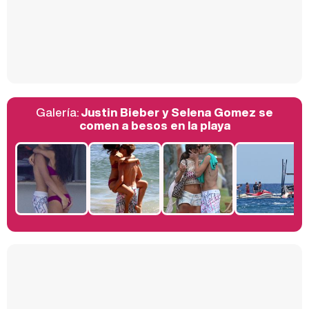
Así se tomó Felipe VI que la Infanta Sofía no quisiera recibir formación militar
Galería:
Justin Bieber y Selena Gomez se
Belén Esteban: "Estoy emocionada, muy contenta y muy feliz por llegar a RTVE"
comen a besos en la playa
Manu Baqueiro: "Tuve como referente a Bruce Willis en 'Luz de Luna' para mi trabajo en la serie 'Perdiendo el juicio'"
Magdalena de Suecia responde a las críticas y explica por qué le han permitido lanzar su propio negocio