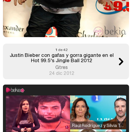
1
de 42
Justin Bieber con gafas y gorra gigante en el
Hot 99.5's Jingle Ball 2012
Gtres
24 dic 2012
Raúl Rodríguez y Silvia Taulés nos cuentan su papel en 'La familia de la tele'