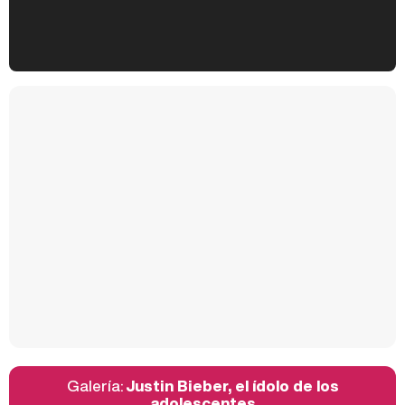
Kiko Matamoros y Lydia Lozano: "Nuestro público es de todas las edades y RTVE tiene un público muy pegado a las novelas, al que tenemos que captar"
Carlota Corredera y Javier de Hoyos: "La tele tiene que representar al público también y aquí están todos los perfiles posibles&quo;
Así se tomó Felipe VI que la Infanta Sofía no quisiera recibir formación militar
Galería:
Justin Bieber, el ídolo de los
Belén Esteban: "Estoy emocionada, muy contenta y muy feliz por llegar a RTVE"
adolescentes