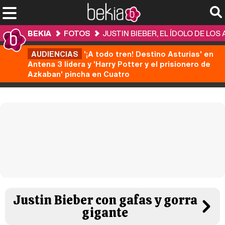
BEKIA
FOTOS
JUSTIN BIEBER, EL ÍDOLO DE LO
AUDIENCIAS
'¡A todo tren! Destino Asturias' en
Antena 3 lidera y 'Harry Potter y el prisionero de
Azkaban' pincha en Cuatro
Justin Bieber con gafas y gorra
gigante