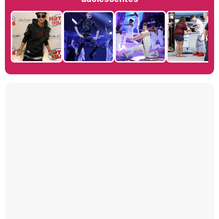
Manu Baqueiro: "Tuve como referente a Bruce Willis en 'Luz de Luna' para mi trabajo en la serie 'Perdiendo el juicio'"
Magdalena de Suecia responde a las críticas y explica por qué le han permitido lanzar su propio negocio