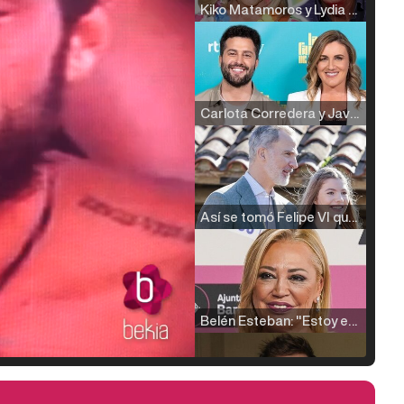
Kiko Matamoros y Lydia Lozano: "Nuestro público es de todas las edades y RTVE tiene un público muy pegado a las novelas, al que tenemos que captar"
Carlota Corredera y Javier de Hoyos: "La tele tiene que representar al público también y aquí están todos los perfiles posibles&quo;
Así se tomó Felipe VI que la Infanta Sofía no quisiera recibir formación militar
Belén Esteban: "Estoy emocionada, muy contenta y muy feliz por llegar a RTVE"