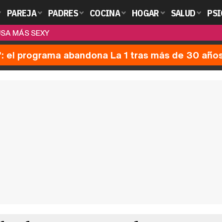
PAREJA
PADRES
COCINA
HOGAR
SALUD
PSI
USA MÁS SEXY
': el programa abandona La 1 tras más de 30 año