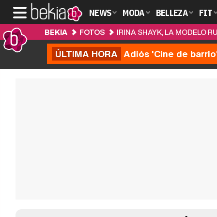
NEWS
MODA
BELLEZA
FIT
BEKIA
FOTOS
IRINA SHAYK, LA MODELO R
ÚLTIMA HORA
Adiós 'Cine de barrio