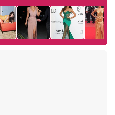
Manu Baqueiro: "Tuve como referente a Bruce Willis en 'Luz de Luna' para mi trabajo en la serie 'Perdiendo el juicio'"
Magdalena de Suecia responde a las críticas y explica por qué le han permitido lanzar su propio negocio