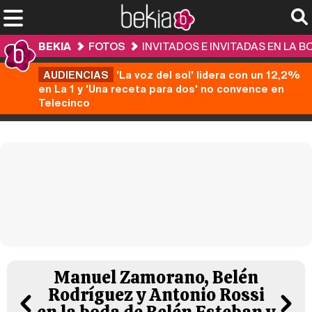
BEKIA
FOTOS
INVITADOS E INVITADAS EN LA 
AUDIENCIAS
'La voz del sol' lidera con un 12,2%
en La 1 y 'Una receta para dos' no convence en
Telecinco
Manuel Zamorano, Belén
Rodríguez y Antonio Rossi