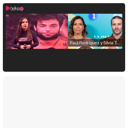
Raúl Rodríguez y Silvia Taulés nos cuentan su papel en 'La familia de la tele'
Kiko Matamoros y Lydia Lozano: "Nuestro público es de todas las edades y RTVE tiene un público muy pegado a las novelas, al que tenemos que captar"
Carlota Corredera y Javier de Hoyos: "La tele tiene que representar al público también y aquí están todos los perfiles posibles&quo;