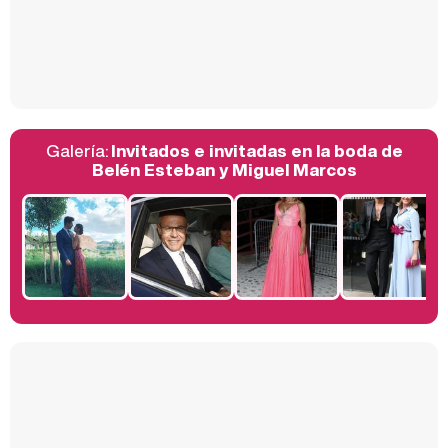
Así se tomó Felipe VI que la Infanta Sofía no quisiera recibir formación militar
Galería:
Invitados e invitadas en la boda de
Belén Esteban: "Estoy emocionada, muy contenta y muy feliz por llegar a RTVE"
Belén Esteban y Miguel Marcos
Manu Baqueiro: "Tuve como referente a Bruce Willis en 'Luz de Luna' para mi trabajo en la serie 'Perdiendo el juicio'"
Magdalena de Suecia responde a las críticas y explica por qué le han permitido lanzar su propio negocio