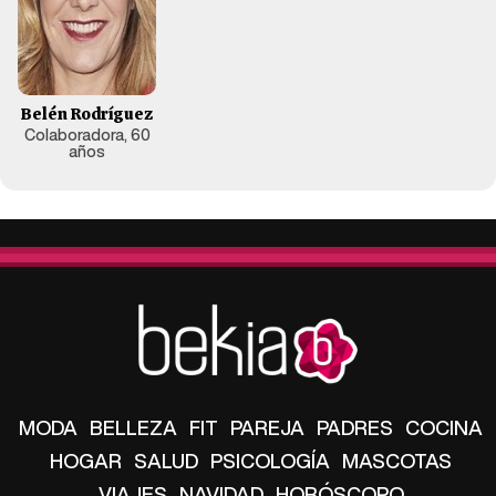
Belén Rodríguez
Colaboradora, 60
años
MODA
BELLEZA
FIT
PAREJA
PADRES
COCINA
HOGAR
SALUD
PSICOLOGÍA
MASCOTAS
VIAJES
NAVIDAD
HORÓSCOPO