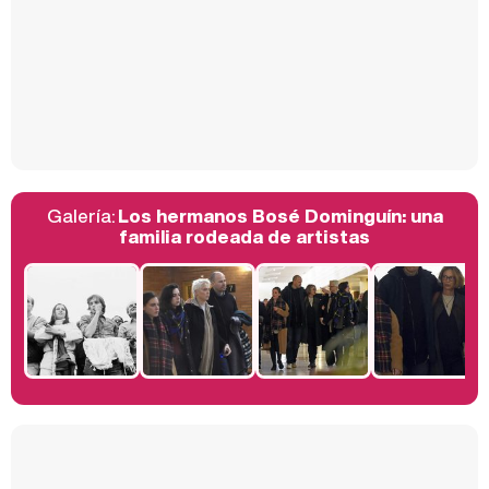
Así se tomó Felipe VI que la Infanta Sofía no quisiera recibir formación militar
Galería:
Los hermanos Bosé Dominguín: una
Belén Esteban: "Estoy emocionada, muy contenta y muy feliz por llegar a RTVE"
familia rodeada de artistas
Manu Baqueiro: "Tuve como referente a Bruce Willis en 'Luz de Luna' para mi trabajo en la serie 'Perdiendo el juicio'"
Magdalena de Suecia responde a las críticas y explica por qué le han permitido lanzar su propio negocio