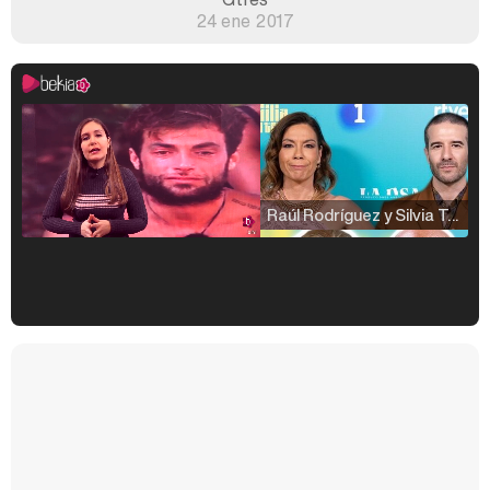
24 ene 2017
Raúl Rodríguez y Silvia Taulés nos cuentan su papel en 'La familia de la tele'
Kiko Matamoros y Lydia Lozano: "Nuestro público es de todas las edades y RTVE tiene un público muy pegado a las novelas, al que tenemos que captar"
Carlota Corredera y Javier de Hoyos: "La tele tiene que representar al público también y aquí están todos los perfiles posibles&quo;