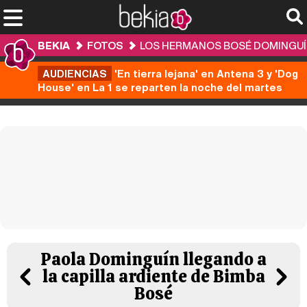
BEKIA
FOTOS
LOS HERMANOS BOSÉ DOMINGUÍN
AUDIENCIAS
'En tierra lejana' en Antena 3 y 'Dog
House' en La 1 se reparten la noche del martes
Paola Dominguín llegando a
la capilla ardiente de Bimba
Bosé