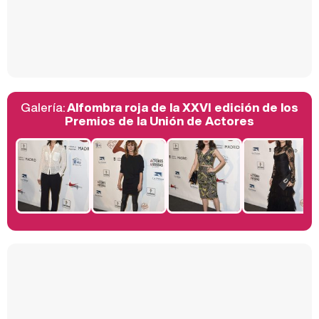
Así se tomó Felipe VI que la Infanta Sofía no quisiera recibir formación militar
Galería:
Alfombra roja de la XXVI edición de los
Belén Esteban: "Estoy emocionada, muy contenta y muy feliz por llegar a RTVE"
Premios de la Unión de Actores
Manu Baqueiro: "Tuve como referente a Bruce Willis en 'Luz de Luna' para mi trabajo en la serie 'Perdiendo el juicio'"
Magdalena de Suecia responde a las críticas y explica por qué le han permitido lanzar su propio negocio