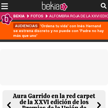
BEKIA
FOTOS
ALFOMBRA ROJA DE LA XXVI EDI
AUDIENCIAS
'Ordena tu vida' con Inés Hernand
se estrena discreto y no puede con 'Padre no hay
más que uno'
Aura Garrido en la red carpet
de la XXVI edición de los