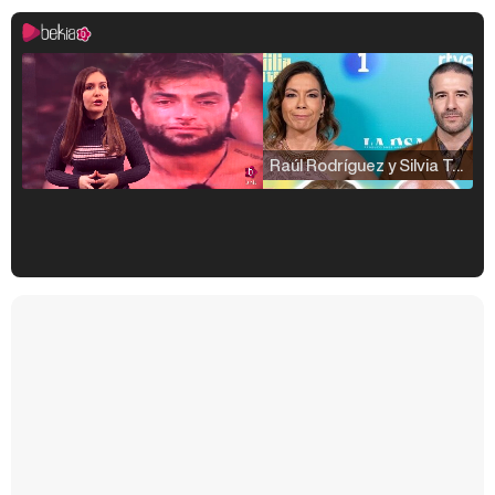
Raúl Rodríguez y Silvia Taulés nos cuentan su papel en 'La familia de la tele'
Kiko Matamoros y Lydia Lozano: "Nuestro público es de todas las edades y RTVE tiene un público muy pegado a las novelas, al que tenemos que captar"
Carlota Corredera y Javier de Hoyos: "La tele tiene que representar al público también y aquí están todos los perfiles posibles&quo;