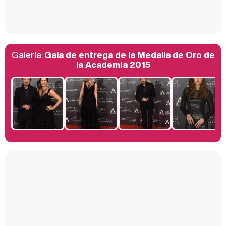
Así se tomó Felipe VI que la Infanta Sofía no quisiera recibir formación militar
Galería:
Gala de entrega de la Medalla de Oro de
Belén Esteban: "Estoy emocionada, muy contenta y muy feliz por llegar a RTVE"
la Academia 2015
Manu Baqueiro: "Tuve como referente a Bruce Willis en 'Luz de Luna' para mi trabajo en la serie 'Perdiendo el juicio'"
Magdalena de Suecia responde a las críticas y explica por qué le han permitido lanzar su propio negocio