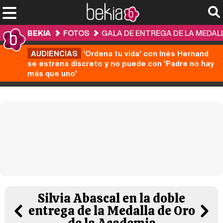
BEKIA
FOTOS
GALA DE ENTREGA DE LA MEDALL
AUDIENCIAS
'Ordena tu vida' con Inés Hernand
se estrena discreto y no puede con 'Padre no hay
más que uno'
Silvia Abascal en la doble
entrega de la Medalla de Oro