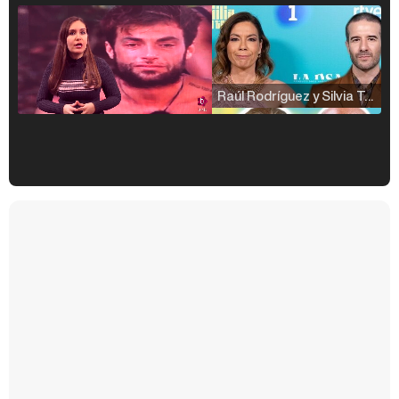
Raúl Rodríguez y Silvia Taulés nos cuentan su papel en 'La familia de la tele'
Kiko Matamoros y Lydia Lozano: "Nuestro público es de todas las edades y RTVE tiene un público muy pegado a las novelas, al que tenemos que captar"
Carlota Corredera y Javier de Hoyos: "La tele tiene que representar al público también y aquí están todos los perfiles posibles&quo;