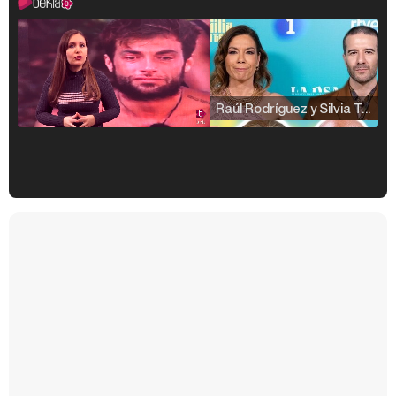
Raúl Rodríguez y Silvia Taulés nos cuentan su papel en 'La familia de la tele'
Kiko Matamoros y Lydia Lozano: "Nuestro público es de todas las edades y RTVE tiene un público muy pegado a las novelas, al que tenemos que captar"
Carlota Corredera y Javier de Hoyos: "La tele tiene que representar al público también y aquí están todos los perfiles posibles&quo;