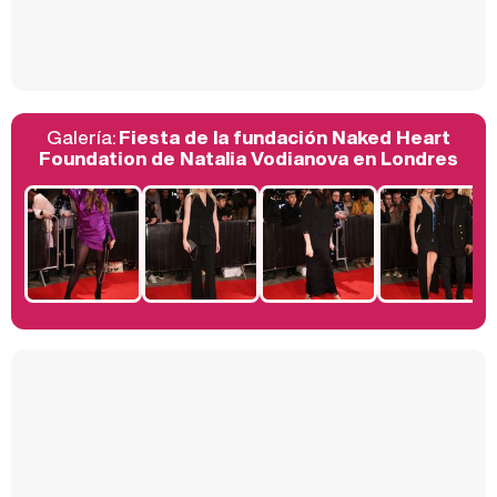
Así se tomó Felipe VI que la Infanta Sofía no quisiera recibir formación militar
Galería:
Fiesta de la fundación Naked Heart
Belén Esteban: "Estoy emocionada, muy contenta y muy feliz por llegar a RTVE"
Foundation de Natalia Vodianova en Londres
Manu Baqueiro: "Tuve como referente a Bruce Willis en 'Luz de Luna' para mi trabajo en la serie 'Perdiendo el juicio'"
Magdalena de Suecia responde a las críticas y explica por qué le han permitido lanzar su propio negocio