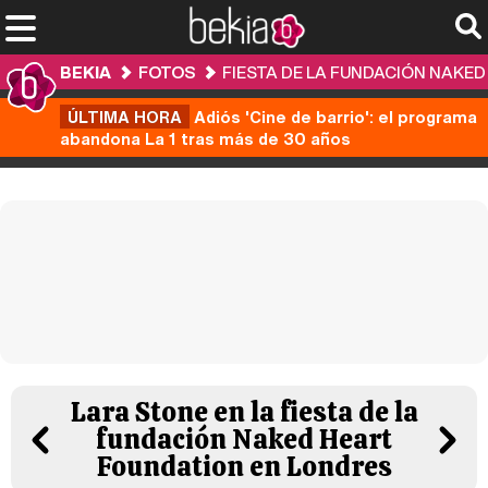
BEKIA
FOTOS
FIESTA DE LA FUNDACIÓN NAKE
ÚLTIMA HORA
Adiós 'Cine de barrio': el programa
abandona La 1 tras más de 30 años
Lara Stone en la fiesta de la
fundación Naked Heart
Foundation en Londres