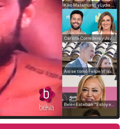
Kiko Matamoros y Lydia Lozano: "Nuestro público es de todas las edades y RTVE tiene un público muy pegado a las novelas, al que tenemos que captar"
Carlota Corredera y Javier de Hoyos: "La tele tiene que representar al público también y aquí están todos los perfiles posibles&quo;
Así se tomó Felipe VI que la Infanta Sofía no quisiera recibir formación militar
Belén Esteban: "Estoy emocionada, muy contenta y muy feliz por llegar a RTVE"