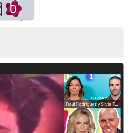
Raúl Rodríguez y Silvia Taulés nos cuentan su papel en 'La familia de la tele'