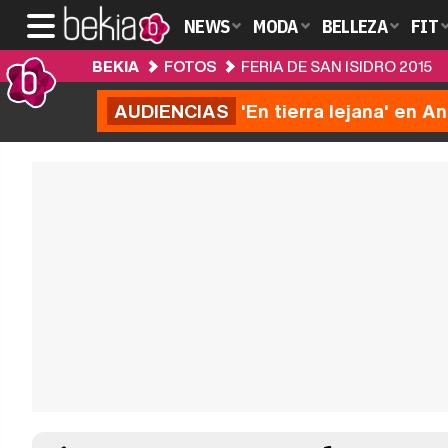
NEWS
MODA
BELLEZA
FIT
BEKIA
FOTOS
FERIA DE SAN ISIDRO 2015
AUDIENCIAS
'En tierra lejana' en A