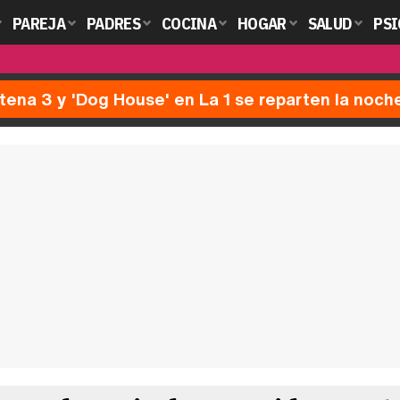
PAREJA
PADRES
COCINA
HOGAR
SALUD
PSI
ntena 3 y 'Dog House' en La 1 se reparten la noch