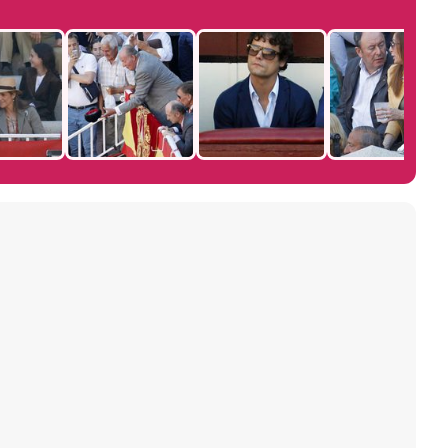
Manu Baqueiro: "Tuve como referente a Bruce Willis en 'Luz de Luna' para mi trabajo en la serie 'Perdiendo el juicio'"
Magdalena de Suecia responde a las críticas y explica por qué le han permitido lanzar su propio negocio