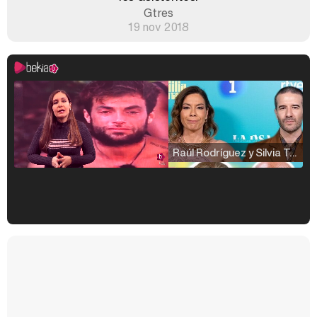
Gtres
19 nov 2018
Raúl Rodríguez y Silvia Taulés nos cuentan su papel en 'La familia de la tele'
Kiko Matamoros y Lydia Lozano: "Nuestro público es de todas las edades y RTVE tiene un público muy pegado a las novelas, al que tenemos que captar"
Carlota Corredera y Javier de Hoyos: "La tele tiene que representar al público también y aquí están todos los perfiles posibles&quo;