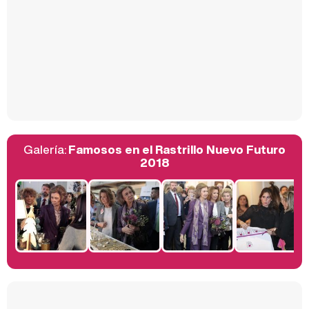
Así se tomó Felipe VI que la Infanta Sofía no quisiera recibir formación militar
Galería:
Famosos en el Rastrillo Nuevo Futuro
Belén Esteban: "Estoy emocionada, muy contenta y muy feliz por llegar a RTVE"
2018
Manu Baqueiro: "Tuve como referente a Bruce Willis en 'Luz de Luna' para mi trabajo en la serie 'Perdiendo el juicio'"