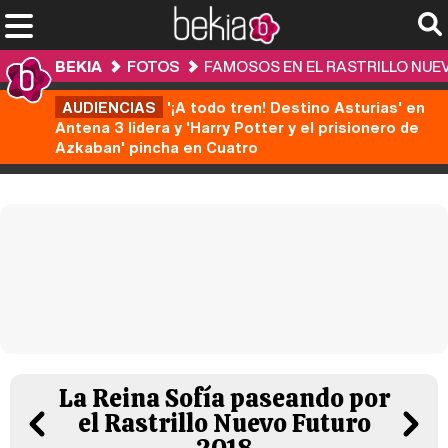
BEKIA
FOTOS
FAMOSOS EN EL RASTRILLO NUE
AUDIENCIAS
'¡A todo tren! Destino Asturias' en
Antena 3 lidera y 'Harry Potter y el prisionero de
Azkaban' pincha en Cuatro
La Reina Sofía paseando por
el Rastrillo Nuevo Futuro