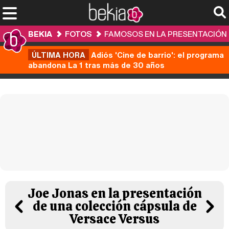
BEKIA
FOTOS
FAMOSOS EN LA PRESENTACIÓN 
ÚLTIMA HORA
Adiós 'Cine de barrio': el programa
abandona La 1 tras más de 30 años
Joe Jonas en la presentación
de una colección cápsula de
Versace Versus