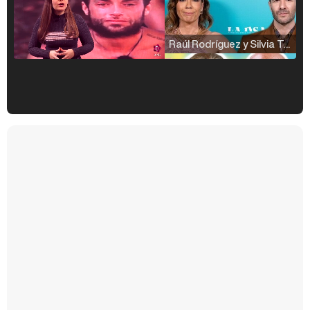
Raúl Rodríguez y Silvia Taulés nos cuentan su papel en 'La familia de la tele'
Kiko Matamoros y Lydia Lozano: "Nuestro público es de todas las edades y RTVE tiene un público muy pegado a las novelas, al que tenemos que captar"
Carlota Corredera y Javier de Hoyos: "La tele tiene que representar al público también y aquí están todos los perfiles posibles&quo;
Así se tomó Felipe VI que la Infanta Sofía no quisiera recibir formación militar