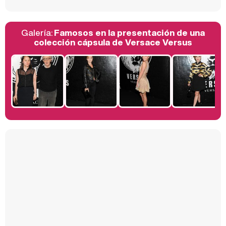
Galería:
Famosos en la presentación de una
Belén Esteban: "Estoy emocionada, muy contenta y muy feliz por llegar a RTVE"
colección cápsula de Versace Versus
Manu Baqueiro: "Tuve como referente a Bruce Willis en 'Luz de Luna' para mi trabajo en la serie 'Perdiendo el juicio'"
Magdalena de Suecia responde a las críticas y explica por qué le han permitido lanzar su propio negocio