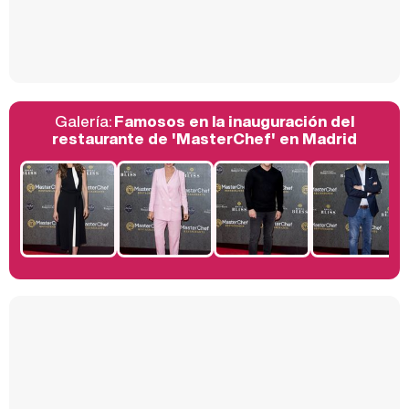
Así se tomó Felipe VI que la Infanta Sofía no quisiera recibir formación militar
Galería:
Famosos en la inauguración del
Belén Esteban: "Estoy emocionada, muy contenta y muy feliz por llegar a RTVE"
restaurante de 'MasterChef' en Madrid
Manu Baqueiro: "Tuve como referente a Bruce Willis en 'Luz de Luna' para mi trabajo en la serie 'Perdiendo el juicio'"
Magdalena de Suecia responde a las críticas y explica por qué le han permitido lanzar su propio negocio