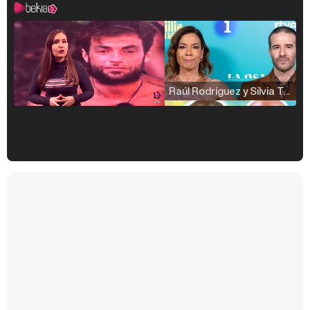
Raúl Rodríguez y Silvia Taulés nos cuentan su papel en 'La familia de la tele'
Kiko Matamoros y Lydia Lozano: "Nuestro público es de todas las edades y RTVE tiene un público muy pegado a las novelas, al que tenemos que captar"
Carlota Corredera y Javier de Hoyos: "La tele tiene que representar al público también y aquí están todos los perfiles posibles&quo;