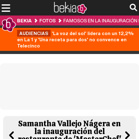
BEKIA
FOTOS
FAMOSOS EN LA INAUGURACIÓN 
AUDIENCIAS
'La voz del sol' lidera con un 12,2%
en La 1 y 'Una receta para dos' no convence en
Telecinco
Samantha Vallejo Nágera en
la inauguración del