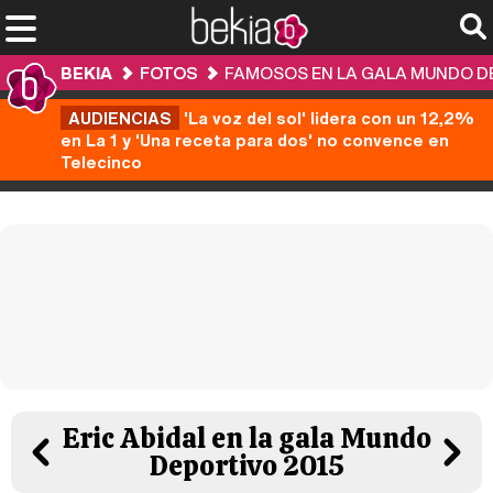
BEKIA
FOTOS
FAMOSOS EN LA GALA MUNDO DE
AUDIENCIAS
'La voz del sol' lidera con un 12,2%
en La 1 y 'Una receta para dos' no convence en
Telecinco
Eric Abidal en la gala Mundo
Deportivo 2015