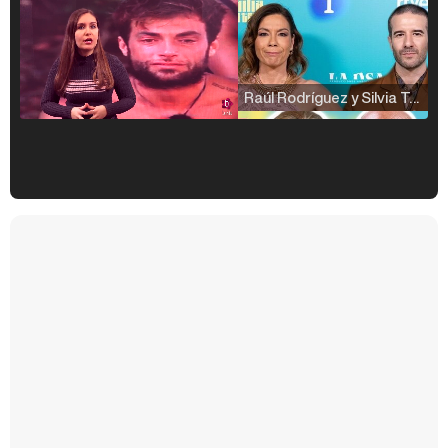
Raúl Rodríguez y Silvia Taulés nos cuentan su papel en 'La familia de la tele'
Kiko Matamoros y Lydia Lozano: "Nuestro público es de todas las edades y RTVE tiene un público muy pegado a las novelas, al que tenemos que captar"
Carlota Corredera y Javier de Hoyos: "La tele tiene que representar al público también y aquí están todos los perfiles posibles&quo;
Así se tomó Felipe VI que la Infanta Sofía no quisiera recibir formación militar