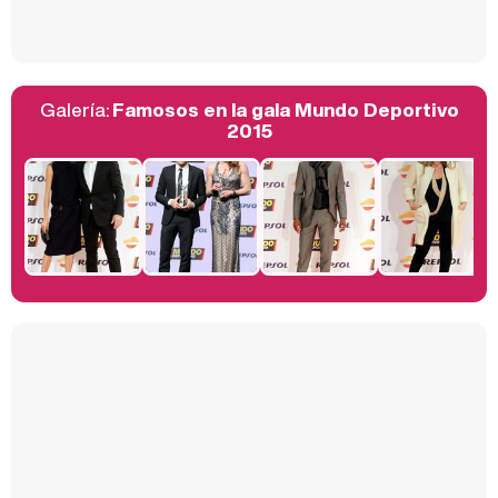
Galería:
Famosos en la gala Mundo Deportivo
Belén Esteban: "Estoy emocionada, muy contenta y muy feliz por llegar a RTVE"
2015
Manu Baqueiro: "Tuve como referente a Bruce Willis en 'Luz de Luna' para mi trabajo en la serie 'Perdiendo el juicio'"
Magdalena de Suecia responde a las críticas y explica por qué le han permitido lanzar su propio negocio