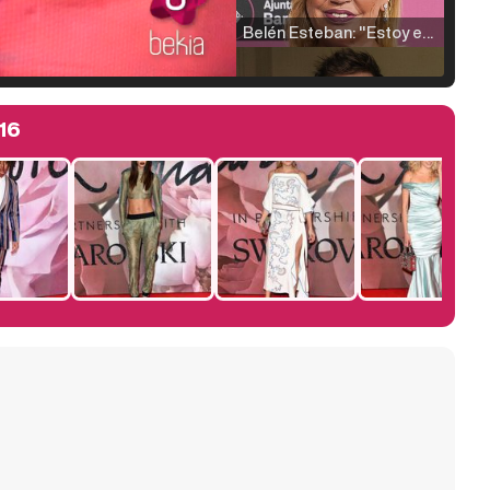
Belén Esteban: "Estoy emocionada, muy contenta y muy feliz por llegar a RTVE"
16
Manu Baqueiro: "Tuve como referente a Bruce Willis en 'Luz de Luna' para mi trabajo en la serie 'Perdiendo el juicio'"
Magdalena de Suecia responde a las críticas y explica por qué le han permitido lanzar su propio negocio