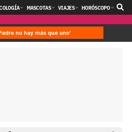
COLOGÍA
MASCOTAS
VIAJES
HORÓSCOPO
'Padre no hay más que uno'