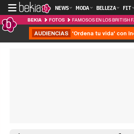
NEWS
MODA
BELLEZA
FIT
BEKIA
FOTOS
FAMOSOS EN LOS BRITISH 
AUDIENCIAS
'Ordena tu vida' con I