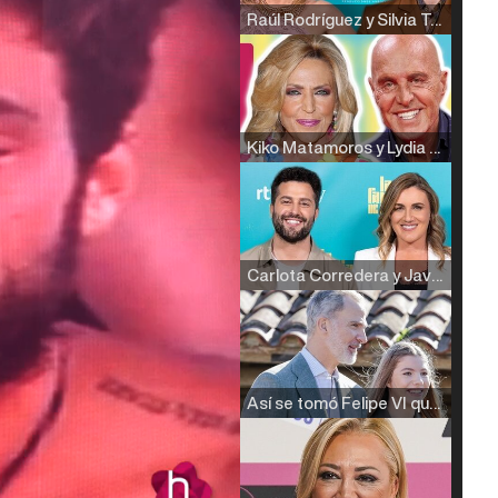
Raúl Rodríguez y Silvia Taulés nos cuentan su papel en 'La familia de la tele'
Kiko Matamoros y Lydia Lozano: "Nuestro público es de todas las edades y RTVE tiene un público muy pegado a las novelas, al que tenemos que captar"
Carlota Corredera y Javier de Hoyos: "La tele tiene que representar al público también y aquí están todos los perfiles posibles&quo;
Así se tomó Felipe VI que la Infanta Sofía no quisiera recibir formación militar