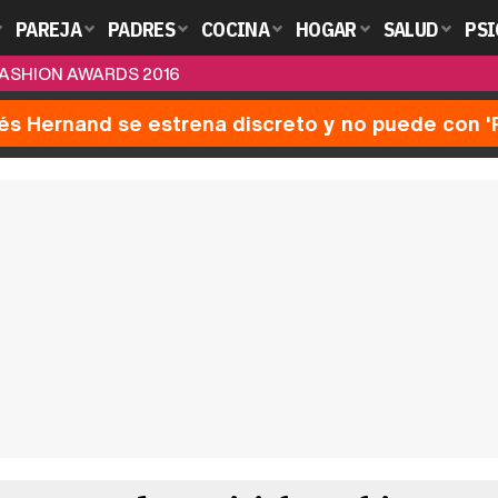
PAREJA
PADRES
COCINA
HOGAR
SALUD
PSI
FASHION AWARDS 2016
nés Hernand se estrena discreto y no puede con 