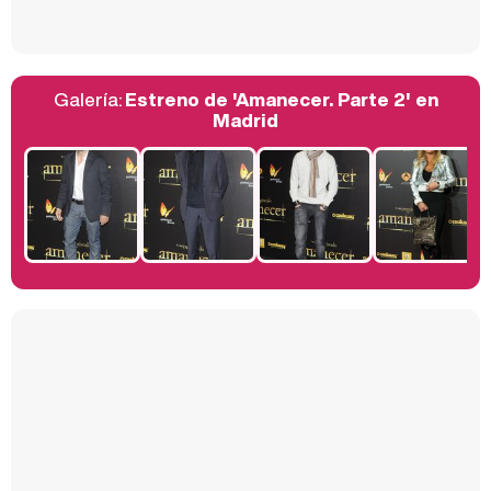
Galería:
Estreno de 'Amanecer. Parte 2' en
Belén Esteban: "Estoy emocionada, muy contenta y muy feliz por llegar a RTVE"
Madrid
Manu Baqueiro: "Tuve como referente a Bruce Willis en 'Luz de Luna' para mi trabajo en la serie 'Perdiendo el juicio'"
Magdalena de Suecia responde a las críticas y explica por qué le han permitido lanzar su propio negocio