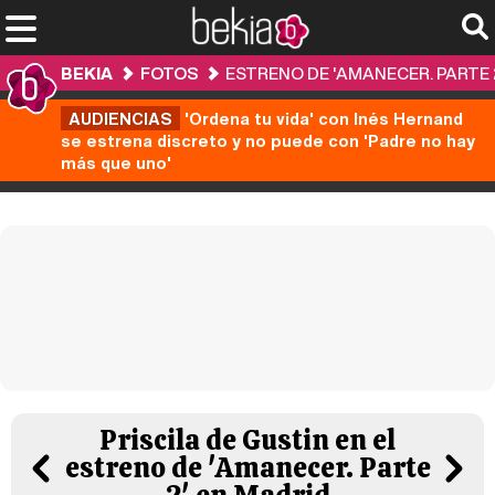
BEKIA
FOTOS
ESTRENO DE 'AMANECER. PARTE 
AUDIENCIAS
'Ordena tu vida' con Inés Hernand
se estrena discreto y no puede con 'Padre no hay
más que uno'
Priscila de Gustin en el
estreno de 'Amanecer. Parte