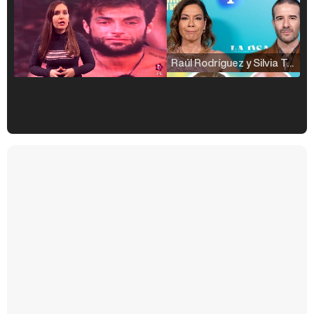
Raúl Rodríguez y Silvia Taulés nos cuentan su papel en 'La familia de la tele'
Kiko Matamoros y Lydia Lozano: "Nuestro público es de todas las edades y RTVE tiene un público muy pegado a las novelas, al que tenemos que captar"
Carlota Corredera y Javier de Hoyos: "La tele tiene que representar al público también y aquí están todos los perfiles posibles&quo;
Así se tomó Felipe VI que la Infanta Sofía no quisiera recibir formación militar