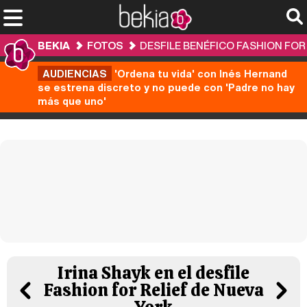
BEKIA
FOTOS
DESFILE BENÉFICO FASHION FOR 
AUDIENCIAS
'Ordena tu vida' con Inés Hernand
se estrena discreto y no puede con 'Padre no hay
más que uno'
Irina Shayk en el desfile
Fashion for Relief de Nueva