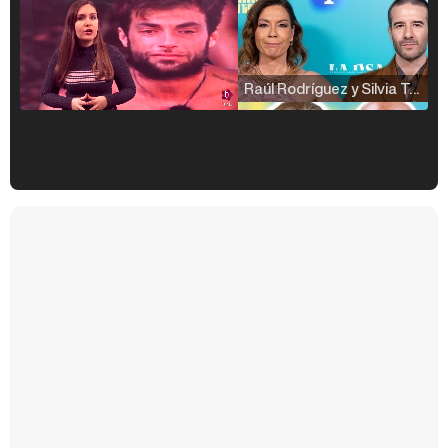
Raúl Rodríguez y Silvia Taulés nos cuentan su papel en 'La familia de la tele'
Kiko Matamoros y Lydia Lozano: "Nuestro público es de todas las edades y RTVE tiene un público muy pegado a las novelas, al que tenemos que captar"
Carlota Corredera y Javier de Hoyos: "La tele tiene que representar al público también y aquí están todos los perfiles posibles&quo;
Así se tomó Felipe VI que la Infanta Sofía no quisiera recibir formación militar