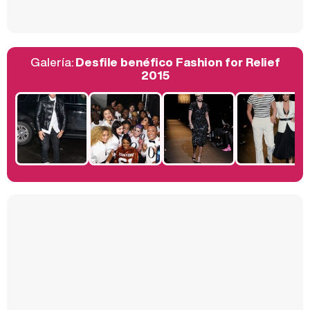
Galería:
Desfile benéfico Fashion for Relief
Belén Esteban: "Estoy emocionada, muy contenta y muy feliz por llegar a RTVE"
2015
Manu Baqueiro: "Tuve como referente a Bruce Willis en 'Luz de Luna' para mi trabajo en la serie 'Perdiendo el juicio'"
Magdalena de Suecia responde a las críticas y explica por qué le han permitido lanzar su propio negocio