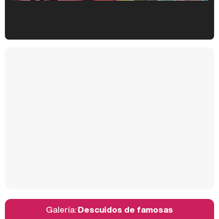
Kiko Matamoros y Lydia Lozano: "Nuestro público es de todas las edades y RTVE tiene un público muy pegado a las novelas, al que tenemos que captar"
Carlota Corredera y Javier de Hoyos: "La tele tiene que representar al público también y aquí están todos los perfiles posibles&quo;
Así se tomó Felipe VI que la Infanta Sofía no quisiera recibir formación militar
Galería:
Descuidos de famosas
Belén Esteban: "Estoy emocionada, muy contenta y muy feliz por llegar a RTVE"