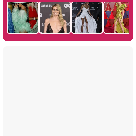
Manu Baqueiro: "Tuve como referente a Bruce Willis en 'Luz de Luna' para mi trabajo en la serie 'Perdiendo el juicio'"
Magdalena de Suecia responde a las críticas y explica por qué le han permitido lanzar su propio negocio