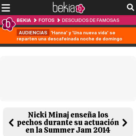
BEKIA
FOTOS
DESCUIDOS DE FAMOSAS
AUDIENCIAS
'Hanna' y 'Una nueva vida' se
reparten una descafeinada noche de domingo
Nicki Minaj enseña los
pechos durante su actuación
en la Summer Jam 2014