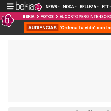
NEWS
MODA
BELLEZA
FIT
BEKIA
FOTOS
EL CORTO PERO INTENSO R
AUDIENCIAS
'Ordena tu vida' con I