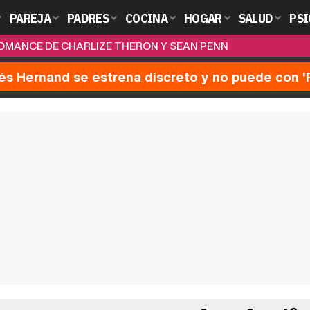
PAREJA
PADRES
COCINA
HOGAR
SALUD
PSI
OMANCE DE CHARLIZE THERON Y SEAN PENN
nés Hernand se estrena discreto y no puede con 