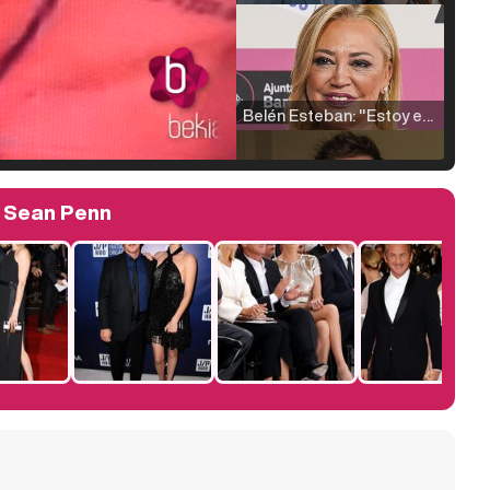
Belén Esteban: "Estoy emocionada, muy contenta y muy feliz por llegar a RTVE"
y Sean Penn
Manu Baqueiro: "Tuve como referente a Bruce Willis en 'Luz de Luna' para mi trabajo en la serie 'Perdiendo el juicio'"
Magdalena de Suecia responde a las críticas y explica por qué le han permitido lanzar su propio negocio