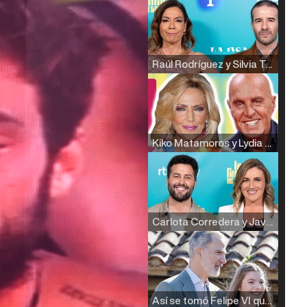
Raúl Rodríguez y Silvia Taulés nos cuentan su papel en 'La familia de la tele'
Kiko Matamoros y Lydia Lozano: "Nuestro público es de todas las edades y RTVE tiene un público muy pegado a las novelas, al que tenemos que captar"
Carlota Corredera y Javier de Hoyos: "La tele tiene que representar al público también y aquí están todos los perfiles posibles&quo;
Así se tomó Felipe VI que la Infanta Sofía no quisiera recibir formación militar