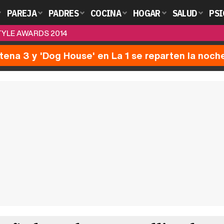
PAREJA
PADRES
COCINA
HOGAR
SALUD
PSI
STYLE AWARDS 2014
ntena 3 y 'Dog House' en La 1 se reparten la noch