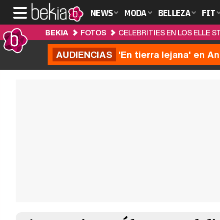
NEWS
MODA
BELLEZA
FIT
BEKIA
FOTOS
CELEBRITIES EN LOS ELLE 
AUDIENCIAS
'En tierra lejana' en A