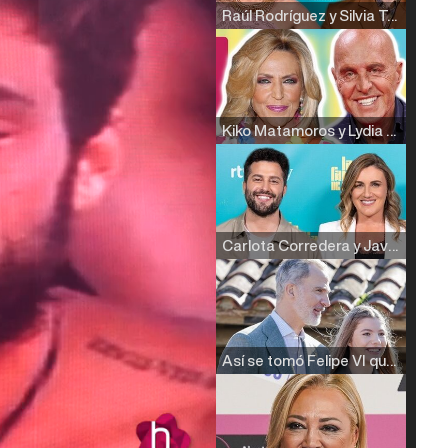
Raúl Rodríguez y Silvia Taulés nos cuentan su papel en 'La familia de la tele'
Kiko Matamoros y Lydia Lozano: "Nuestro público es de todas las edades y RTVE tiene un público muy pegado a las novelas, al que tenemos que captar"
Carlota Corredera y Javier de Hoyos: "La tele tiene que representar al público también y aquí están todos los perfiles posibles&quo;
Así se tomó Felipe VI que la Infanta Sofía no quisiera recibir formación militar