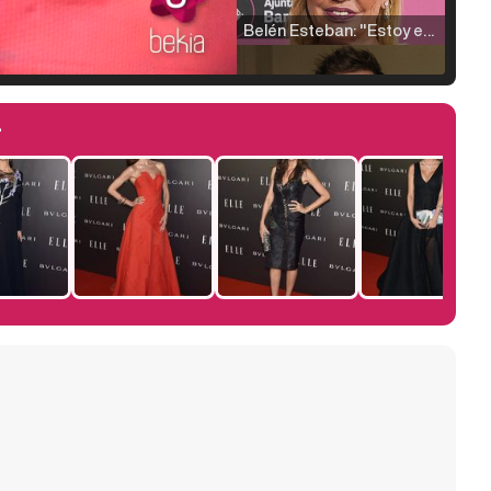
Belén Esteban: "Estoy emocionada, muy contenta y muy feliz por llegar a RTVE"
4
Manu Baqueiro: "Tuve como referente a Bruce Willis en 'Luz de Luna' para mi trabajo en la serie 'Perdiendo el juicio'"
Magdalena de Suecia responde a las críticas y explica por qué le han permitido lanzar su propio negocio