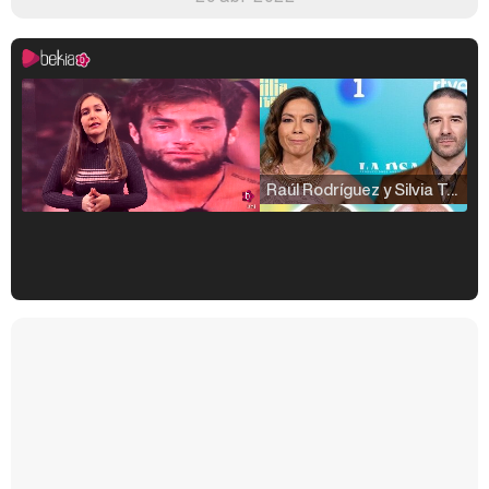
Raúl Rodríguez y Silvia Taulés nos cuentan su papel en 'La familia de la tele'
Kiko Matamoros y Lydia Lozano: "Nuestro público es de todas las edades y RTVE tiene un público muy pegado a las novelas, al que tenemos que captar"
Carlota Corredera y Javier de Hoyos: "La tele tiene que representar al público también y aquí están todos los perfiles posibles&quo;