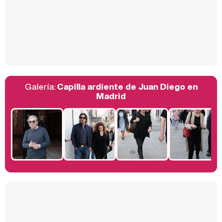
Así se tomó Felipe VI que la Infanta Sofía no quisiera recibir formación militar
Galería:
Capilla ardiente de Juan Diego en
Belén Esteban: "Estoy emocionada, muy contenta y muy feliz por llegar a RTVE"
Madrid
Manu Baqueiro: "Tuve como referente a Bruce Willis en 'Luz de Luna' para mi trabajo en la serie 'Perdiendo el juicio'"
Magdalena de Suecia responde a las críticas y explica por qué le han permitido lanzar su propio negocio