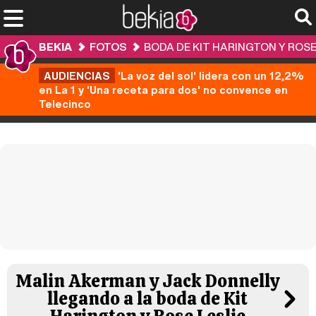
BEKIA
FOTOS
BODA DE KIT HARINGTON Y ROSE
AUDIENCIAS
'La voz del sol' lidera con un 12,2%
en La 1 y 'Una receta para dos' no convence en
Telecinco
Malin Akerman y Jack Donnelly
llegando a la boda de Kit