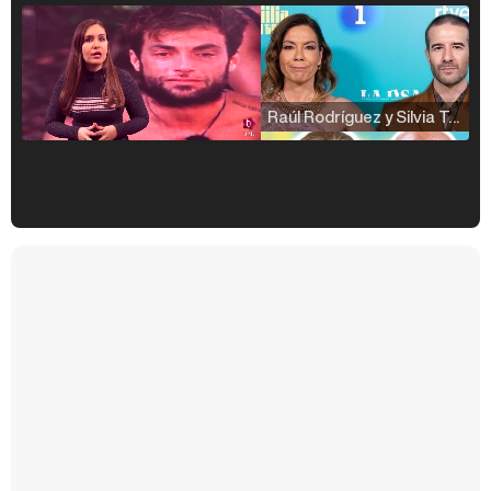
Raúl Rodríguez y Silvia Taulés nos cuentan su papel en 'La familia de la tele'
Kiko Matamoros y Lydia Lozano: "Nuestro público es de todas las edades y RTVE tiene un público muy pegado a las novelas, al que tenemos que captar"
Carlota Corredera y Javier de Hoyos: "La tele tiene que representar al público también y aquí están todos los perfiles posibles&quo;