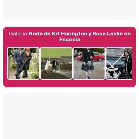
Así se tomó Felipe VI que la Infanta Sofía no quisiera recibir formación militar
Galería:
Boda de Kit Harington y Rose Leslie en
Belén Esteban: "Estoy emocionada, muy contenta y muy feliz por llegar a RTVE"
Escocia
Manu Baqueiro: "Tuve como referente a Bruce Willis en 'Luz de Luna' para mi trabajo en la serie 'Perdiendo el juicio'"
Magdalena de Suecia responde a las críticas y explica por qué le han permitido lanzar su propio negocio