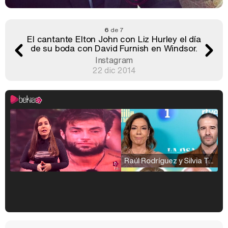
6
de 7
El cantante Elton John con Liz Hurley el día
de su boda con David Furnish en Windsor.
Instagram
22 dic 2014
Raúl Rodríguez y Silvia Taulés nos cuentan su papel en 'La familia de la tele'
Kiko Matamoros y Lydia Lozano: "Nuestro público es de todas las edades y RTVE tiene un público muy pegado a las novelas, al que tenemos que captar"