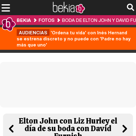
BEKIA
FOTOS
BODA DE ELTON JOHN Y DAVID F
AUDIENCIAS
'Ordena tu vida' con Inés Hernand
se estrena discreto y no puede con 'Padre no hay
más que uno'
Elton John con Liz Hurley el
día de su boda con David