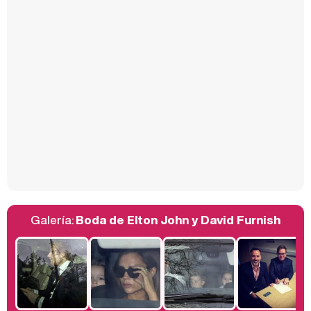
Carlota Corredera y Javier de Hoyos: "La tele tiene que representar al público también y aquí están todos los perfiles posibles&quo;
Así se tomó Felipe VI que la Infanta Sofía no quisiera recibir formación militar
Galería:
Boda de Elton John y David Furnish
Belén Esteban: "Estoy emocionada, muy contenta y muy feliz por llegar a RTVE"
Manu Baqueiro: "Tuve como referente a Bruce Willis en 'Luz de Luna' para mi trabajo en la serie 'Perdiendo el juicio'"