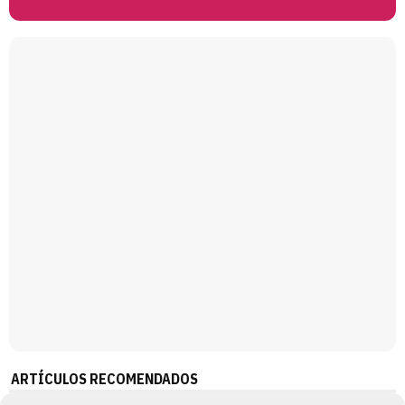
Magdalena de Suecia responde a las críticas y explica por qué le han permitido lanzar su propio negocio
ARTÍCULOS RECOMENDADOS