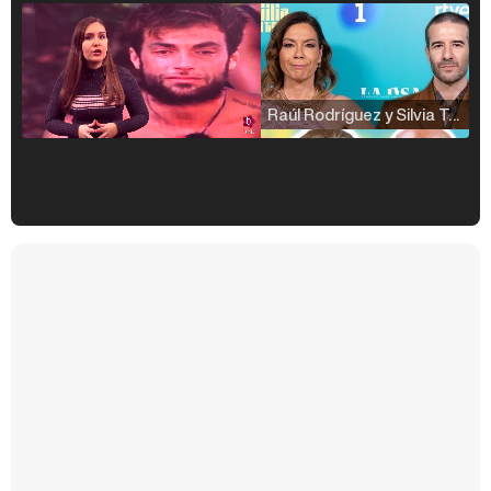
Raúl Rodríguez y Silvia Taulés nos cuentan su papel en 'La familia de la tele'
Kiko Matamoros y Lydia Lozano: "Nuestro público es de todas las edades y RTVE tiene un público muy pegado a las novelas, al que tenemos que captar"
Carlota Corredera y Javier de Hoyos: "La tele tiene que representar al público también y aquí están todos los perfiles posibles&quo;