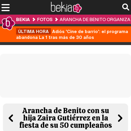
BEKIA
FOTOS
ARANCHA DE BENITO ORGANIZA 
ÚLTIMA HORA
Adiós 'Cine de barrio': el programa
abandona La 1 tras más de 30 años
Arancha de Benito con su
hija Zaira Gutiérrez en la
fiesta de su 50 cumpleaños