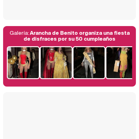
Así se tomó Felipe VI que la Infanta Sofía no quisiera recibir formación militar
Galería:
Arancha de Benito organiza una fiesta
Belén Esteban: "Estoy emocionada, muy contenta y muy feliz por llegar a RTVE"
de disfraces por su 50 cumpleaños
Manu Baqueiro: "Tuve como referente a Bruce Willis en 'Luz de Luna' para mi trabajo en la serie 'Perdiendo el juicio'"
Magdalena de Suecia responde a las críticas y explica por qué le han permitido lanzar su propio negocio