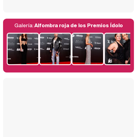
Galería:
Alfombra roja de los Premios Ídolo
Belén Esteban: "Estoy emocionada, muy contenta y muy feliz por llegar a RTVE"
Manu Baqueiro: "Tuve como referente a Bruce Willis en 'Luz de Luna' para mi trabajo en la serie 'Perdiendo el juicio'"
Magdalena de Suecia responde a las críticas y explica por qué le han permitido lanzar su propio negocio