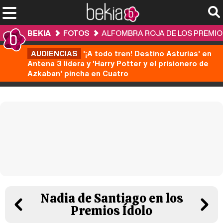
BEKIA
FOTOS
ALFOMBRA ROJA DE LOS PREMIO
AUDIENCIAS
'¡A todo tren! Destino Asturias' en
Antena 3 lidera y 'Harry Potter y el prisionero de
Azkaban' pincha en Cuatro
Nadia de Santiago en los
Premios Ídolo