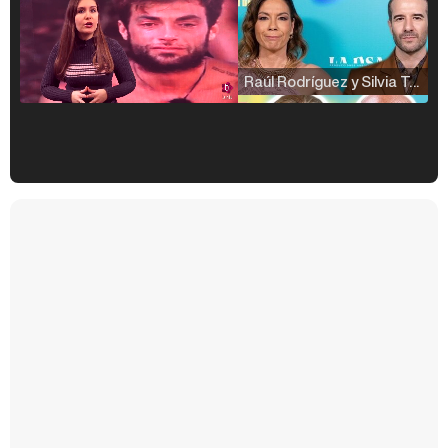
Raúl Rodríguez y Silvia Taulés nos cuentan su papel en 'La familia de la tele'
Kiko Matamoros y Lydia Lozano: "Nuestro público es de todas las edades y RTVE tiene un público muy pegado a las novelas, al que tenemos que captar"
Carlota Corredera y Javier de Hoyos: "La tele tiene que representar al público también y aquí están todos los perfiles posibles&quo;
Así se tomó Felipe VI que la Infanta Sofía no quisiera recibir formación militar