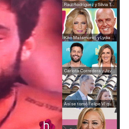
Raúl Rodríguez y Silvia Taulés nos cuentan su papel en 'La familia de la tele'
Kiko Matamoros y Lydia Lozano: "Nuestro público es de todas las edades y RTVE tiene un público muy pegado a las novelas, al que tenemos que captar"
Carlota Corredera y Javier de Hoyos: "La tele tiene que representar al público también y aquí están todos los perfiles posibles&quo;
Así se tomó Felipe VI que la Infanta Sofía no quisiera recibir formación militar