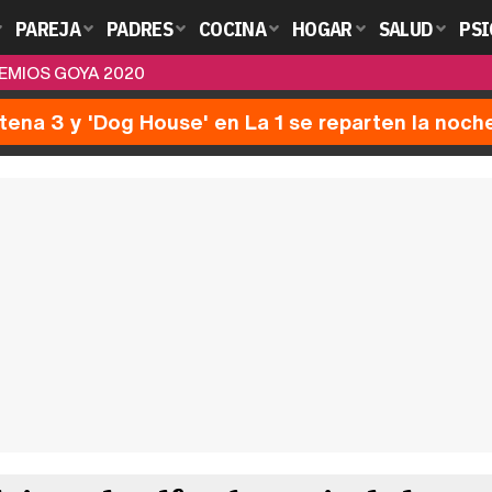
PAREJA
PADRES
COCINA
HOGAR
SALUD
PSI
EMIOS GOYA 2020
ntena 3 y 'Dog House' en La 1 se reparten la noch