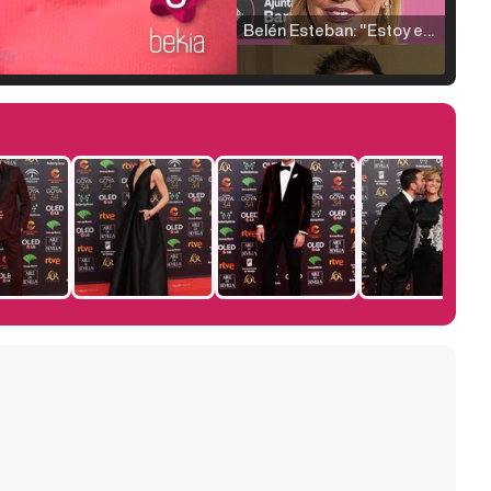
Belén Esteban: "Estoy emocionada, muy contenta y muy feliz por llegar a RTVE"
0
Manu Baqueiro: "Tuve como referente a Bruce Willis en 'Luz de Luna' para mi trabajo en la serie 'Perdiendo el juicio'"
Magdalena de Suecia responde a las críticas y explica por qué le han permitido lanzar su propio negocio