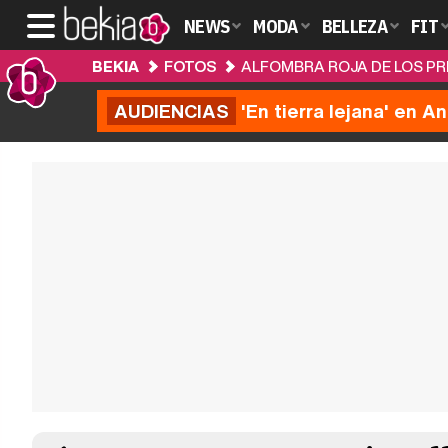
NEWS
MODA
BELLEZA
FIT
BEKIA
FOTOS
ALFOMBRA ROJA DE LOS PR
AUDIENCIAS
'En tierra lejana' en A