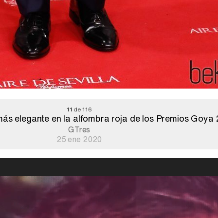
11
de 116
 más elegante en la alfombra roja de los Premios Go
GTres
25 ene 2020