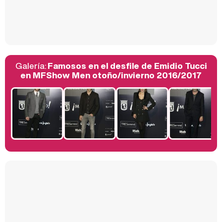
Así se tomó Felipe VI que la Infanta Sofía no quisiera recibir formación militar
Galería:
Famosos en el desfile de Emidio Tucci
Belén Esteban: "Estoy emocionada, muy contenta y muy feliz por llegar a RTVE"
en MFShow Men otoño/invierno 2016/2017
Manu Baqueiro: "Tuve como referente a Bruce Willis en 'Luz de Luna' para mi trabajo en la serie 'Perdiendo el juicio'"
Magdalena de Suecia responde a las críticas y explica por qué le han permitido lanzar su propio negocio