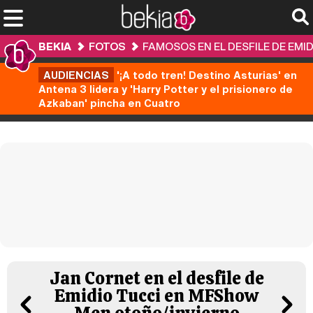
BEKIA
FOTOS
FAMOSOS EN EL DESFILE DE EMI
AUDIENCIAS
'¡A todo tren! Destino Asturias' en
Antena 3 lidera y 'Harry Potter y el prisionero de
Azkaban' pincha en Cuatro
Jan Cornet en el desfile de
Emidio Tucci en MFShow