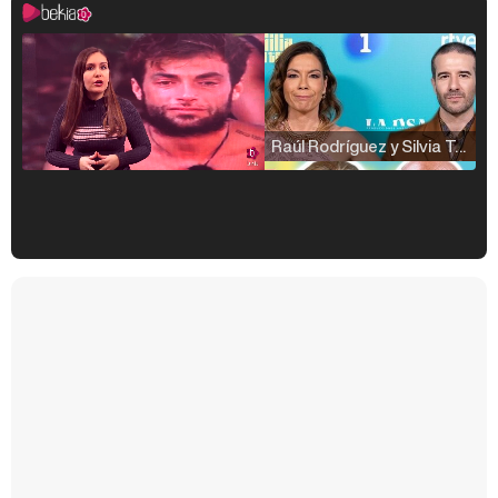
Raúl Rodríguez y Silvia Taulés nos cuentan su papel en 'La familia de la tele'
Kiko Matamoros y Lydia Lozano: "Nuestro público es de todas las edades y RTVE tiene un público muy pegado a las novelas, al que tenemos que captar"
Carlota Corredera y Javier de Hoyos: "La tele tiene que representar al público también y aquí están todos los perfiles posibles&quo;