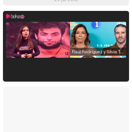
Raúl Rodríguez y Silvia Taulés nos cuentan su papel en 'La familia de la tele'
Kiko Matamoros y Lydia Lozano: "Nuestro público es de todas las edades y RTVE tiene un público muy pegado a las novelas, al que tenemos que captar"
Carlota Corredera y Javier de Hoyos: "La tele tiene que representar al público también y aquí están todos los perfiles posibles&quo;