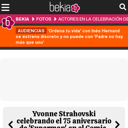
BEKIA
FOTOS
ACTORES EN LA CELEBRACIÓN DE
AUDIENCIAS
'Ordena tu vida' con Inés Hernand
se estrena discreto y no puede con 'Padre no hay
más que uno'
Yvonne Strahovski
celebrando el 75 aniversario