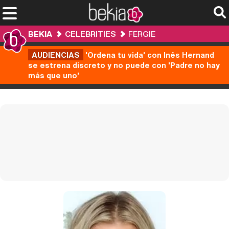
BEKIA
CELEBRITIES
FERGIE
AUDIENCIAS
'Ordena tu vida' con Inés Hernand
se estrena discreto y no puede con 'Padre no hay
más que uno'