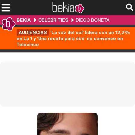
BEKIA
CELEBRITIES
DIEGO BONETA
AUDIENCIAS
'La voz del sol' lidera con un 12,2%
en La 1 y 'Una receta para dos' no convence en
Telecinco