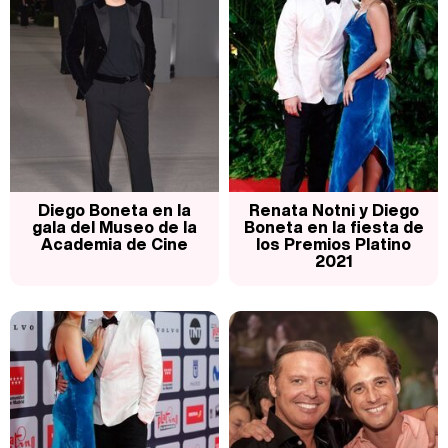
Carlota Corredera y Javier de Hoyos: "La tele tiene que representar al público también y aquí están todos los perfiles posibles&quo;
Así se tomó Felipe VI que la Infanta Sofía no quisiera recibir formación militar
Diego Boneta en la
Renata Notni y Diego
gala del Museo de la
Boneta en la fiesta de
Academia de Cine
los Premios Platino
2021
Belén Esteban: "Estoy emocionada, muy contenta y muy feliz por llegar a RTVE"
Manu Baqueiro: "Tuve como referente a Bruce Willis en 'Luz de Luna' para mi trabajo en la serie 'Perdiendo el juicio'"