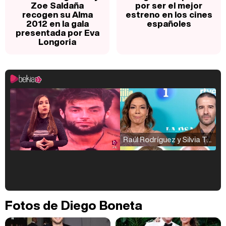
Zoe Saldaña
por ser el mejor
recogen su Alma
estreno en los cines
2012 en la gala
españoles
presentada por Eva
Longoria
Raúl Rodríguez y Silvia Taulés nos cuentan su papel en 'La familia de la tele'
Kiko Matamoros y Lydia Lozano: "Nuestro público es de todas las edades y RTVE tiene un público muy pegado a las novelas, al que tenemos que captar"
Fotos de Diego Boneta