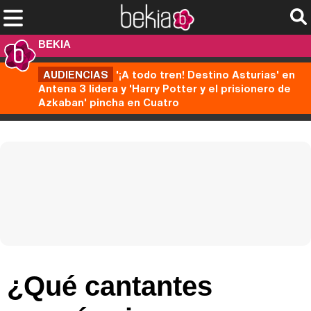
BEKIA
AUDIENCIAS
'¡A todo tren! Destino Asturias' en
Antena 3 lidera y 'Harry Potter y el prisionero de
Azkaban' pincha en Cuatro
¿Qué cantantes