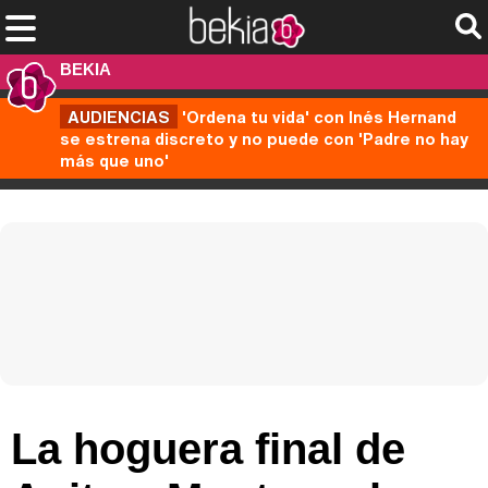
BEKIA
AUDIENCIAS
'Ordena tu vida' con Inés Hernand
se estrena discreto y no puede con 'Padre no hay
más que uno'
La hoguera final de