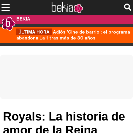
BEKIA
ÚLTIMA HORA
Adiós 'Cine de barrio': el programa
abandona La 1 tras más de 30 años
Royals: La historia de
amor de la Reina