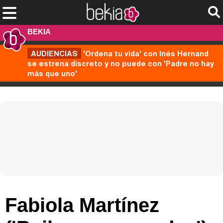
BEKIA
AUDIENCIAS
'Ordena tu vida' con Inés Hernand
se estrena discreto y no puede con 'Padre no hay
más que uno'
Fabiola Martínez