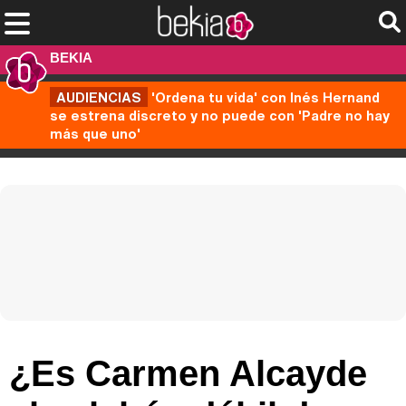
BEKIA
AUDIENCIAS
'Ordena tu vida' con Inés Hernand
se estrena discreto y no puede con 'Padre no hay
más que uno'
¿Es Carmen Alcayde