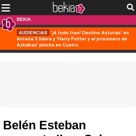
BEKIA
AUDIENCIAS
'¡A todo tren! Destino Asturias' en
Antena 3 lidera y 'Harry Potter y el prisionero de
Azkaban' pincha en Cuatro
Belén Esteban