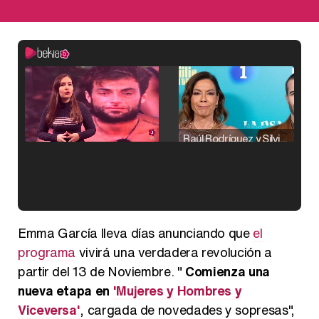
Raúl Rodríguez y Silvia Taulés nos cuentan su papel en 'La familia de la tele'
Kiko Matamoros y Lydia Lozano: "Nuestro público es de todas las edades y RTVE tiene un público muy pegado a las novelas, al que tenemos que captar"
Emma García lleva días anunciando que
el
programa
vivirá una verdadera revolución a
partir del 13 de Noviembre. "
Comienza una
nueva etapa en
'Mujeres y Hombres y
Carlota Corredera y Javier de Hoyos: "La tele tiene que representar al público también y aquí están todos los perfiles posibles&quo;
Viceversa'
, cargada de novedades y sopresas",