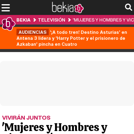
BEKIA
TELEVISIÓN
'MUJERES Y HOMBRES Y VIC
AUDIENCIAS
'¡A todo tren! Destino Asturias' en
Antena 3 lidera y 'Harry Potter y el prisionero de
Azkaban' pincha en Cuatro
VIVIRÁN JUNTOS
'Mujeres y Hombres y