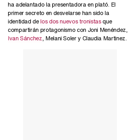
ha adelantado la presentadora en plató. El
primer secreto en desvelarse han sido la
identidad de
los dos nuevos tronistas
que
Así se tomó Felipe VI que la Infanta Sofía no quisiera recibir formación militar
compartirán protagonismo con Joni Menéndez,
Ivan Sánchez
, Melani Soler y Claudia Martinez.
Belén Esteban: "Estoy emocionada, muy contenta y muy feliz por llegar a RTVE"
Manu Baqueiro: "Tuve como referente a Bruce Willis en 'Luz de Luna' para mi trabajo en la serie 'Perdiendo el juicio'"
Magdalena de Suecia responde a las críticas y explica por qué le han permitido lanzar su propio negocio