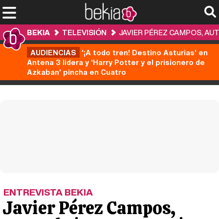
BEKIA
TELEVISIÓN
JAVIER PÉREZ CAMPOS, AUT
AUDIENCIAS
'¡A todo tren! Destino Asturias' en
Antena 3 lidera y 'Harry Potter y el prisionero de
Azkaban' pincha en Cuatro
ENTREVISTA BEKIA
Javier Pérez Campos,