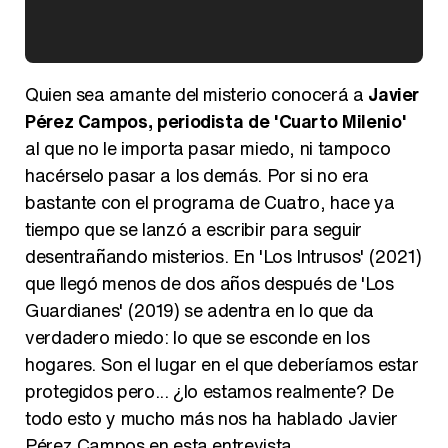
Kiko Matamoros y Lydia Lozano: "Nuestro público es de todas las edades y RTVE tiene un público muy pegado a las novelas, al que tenemos que captar"
Quien sea amante del misterio conocerá a
Javier
Pérez Campos, periodista de 'Cuarto Milenio'
al que no le importa pasar miedo, ni tampoco
hacérselo pasar a los demás. Por si no era
Carlota Corredera y Javier de Hoyos: "La tele tiene que representar al público también y aquí están todos los perfiles posibles&quo;
bastante con el programa de Cuatro, hace ya
tiempo que se lanzó a escribir para seguir
desentrañando misterios. En 'Los Intrusos' (2021)
que llegó menos de dos años después de 'Los
Así se tomó Felipe VI que la Infanta Sofía no quisiera recibir formación militar
Guardianes' (2019) se adentra en lo que da
verdadero miedo: lo que se esconde en los
hogares. Son el lugar en el que deberíamos estar
protegidos pero... ¿lo estamos realmente? De
todo esto y mucho más nos ha hablado Javier
Belén Esteban: "Estoy emocionada, muy contenta y muy feliz por llegar a RTVE"
Pérez Campos en esta entrevista.