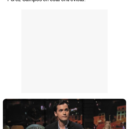
Manu Baqueiro: "Tuve como referente a Bruce Willis en 'Luz de Luna' para mi trabajo en la serie 'Perdiendo el juicio'"
Magdalena de Suecia responde a las críticas y explica por qué le han permitido lanzar su propio negocio