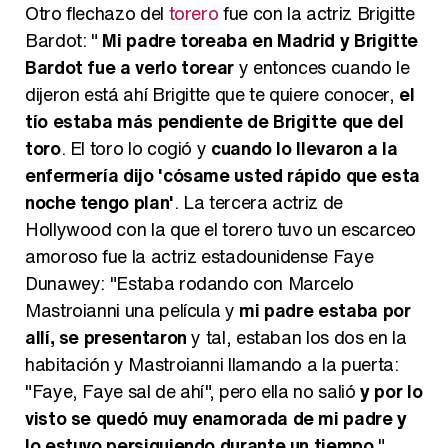
Otro flechazo del
torero
fue con la actriz Brigitte
Bardot: "
Mi padre toreaba en Madrid y Brigitte
Bardot fue a verlo torear
y entonces cuando le
dijeron está ahí Brigitte que te quiere conocer,
el
tío estaba más pendiente de Brigitte que del
toro
. El toro lo cogió y
cuando lo llevaron a la
enfermería dijo 'cósame usted rápido que esta
noche tengo plan'
. La tercera actriz de
Hollywood con la que el torero tuvo un escarceo
amoroso fue la actriz estadounidense Faye
Dunawey: "Estaba rodando con Marcelo
Mastroianni una película y
mi padre estaba por
allí, se presentaron
y tal, estaban los dos en la
habitación y Mastroianni llamando a la puerta:
"Faye, Faye sal de ahí", pero ella no salió
y por lo
visto se quedó muy enamorada de mi padre y
lo estuvo persiguiendo durante un tiempo
".