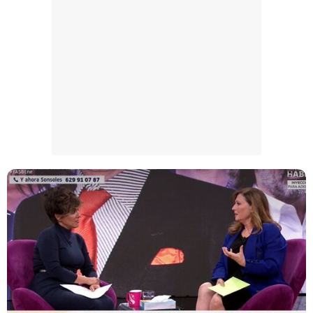
Manu Baqueiro: "Tuve como referente a Bruce Willis en 'Luz de Luna' para mi trabajo en la serie 'Perdiendo el juicio'"
Magdalena de Suecia responde a las críticas y explica por qué le han permitido lanzar su propio negocio