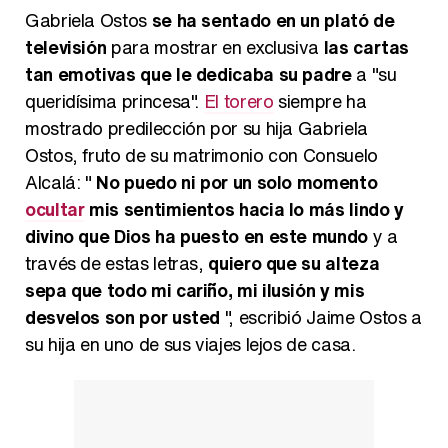
Kiko Matamoros y Lydia Lozano: "Nuestro público es de todas las edades y RTVE tiene un público muy pegado a las novelas, al que tenemos que captar"
Gabriela Ostos
se ha sentado en un plató de
televisión
para mostrar en exclusiva
las cartas
tan emotivas que le dedicaba su padre
a "su
queridísima princesa".
El torero
siempre ha
Carlota Corredera y Javier de Hoyos: "La tele tiene que representar al público también y aquí están todos los perfiles posibles&quo;
mostrado predilección por su hija Gabriela
Ostos, fruto de su matrimonio con Consuelo
Alcalá: "
No puedo ni por un solo momento
ocultar
mis sentimientos hacia lo más lindo y
Así se tomó Felipe VI que la Infanta Sofía no quisiera recibir formación militar
divino que Dios ha puesto en este mundo
y a
través de estas letras,
quiero que su alteza
sepa que todo mi cariño, mi ilusión y mis
desvelos son por usted
", escribió Jaime Ostos a
su hija en uno de sus viajes lejos de casa.
Belén Esteban: "Estoy emocionada, muy contenta y muy feliz por llegar a RTVE"