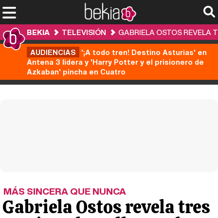
BEKIA
TELEVISIÓN
GABRIELA OSTOS REVELA T
AUDIENCIAS
'¡A todo tren! Destino Asturias' en
Antena 3 lidera y 'Harry Potter y el prisionero de
Azkaban' pincha en Cuatro
MÁS SINCERA QUE NUNCA
Gabriela Ostos revela tres