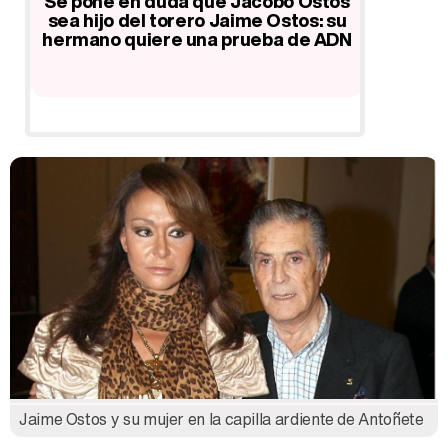
ar
Se pone en duda que Jacobo Ostos
Jaime 
on
sea hijo del torero Jaime Ostos: su
ADN a s
hermano quiere una prueba de ADN
Grajal t
Jaime Ostos y su mujer en la capilla ardiente de Antoñete