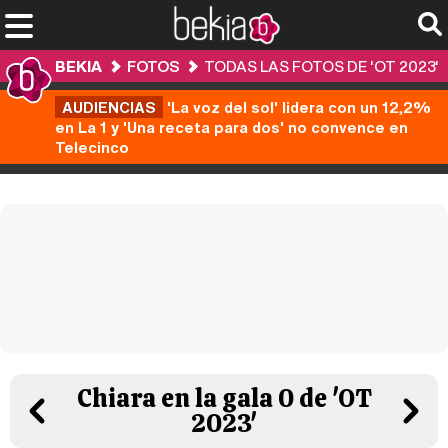
BEKIA
FOTOS
TODAS LAS FOTOS DE 'OT 2023'
AUDIENCIAS
'La voz del sol' lidera con un 12,2%
en La 1 y 'Una receta para dos' no convence en
Telecinco
Chiara en la gala 0 de 'OT
2023'