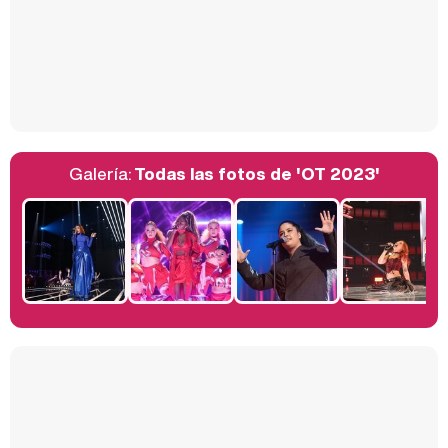
Así se tomó Felipe VI que la Infanta Sofía no quisiera recibir formación militar
Galería:
Todas las fotos de 'OT 2023'
Belén Esteban: "Estoy emocionada, muy contenta y muy feliz por llegar a RTVE"
Manu Baqueiro: "Tuve como referente a Bruce Willis en 'Luz de Luna' para mi trabajo en la serie 'Perdiendo el juicio'"
Magdalena de Suecia responde a las críticas y explica por qué le han permitido lanzar su propio negocio