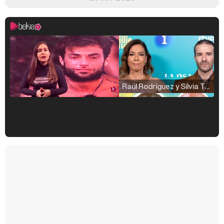
Raúl Rodríguez y Silvia Taulés nos cuentan su papel en 'La familia de la tele'
Kiko Matamoros y Lydia Lozano: "Nuestro público es de todas las edades y RTVE tiene un público muy pegado a las novelas, al que tenemos que captar"
Carlota Corredera y Javier de Hoyos: "La tele tiene que representar al público también y aquí están todos los perfiles posibles&quo;