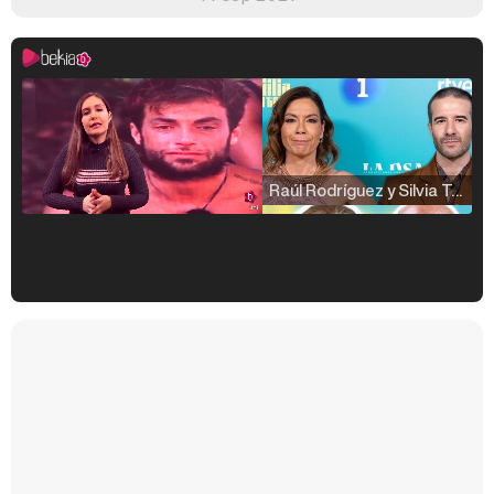
Raúl Rodríguez y Silvia Taulés nos cuentan su papel en 'La familia de la tele'
Kiko Matamoros y Lydia Lozano: "Nuestro público es de todas las edades y RTVE tiene un público muy pegado a las novelas, al que tenemos que captar"
Carlota Corredera y Javier de Hoyos: "La tele tiene que representar al público también y aquí están todos los perfiles posibles&quo;