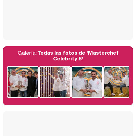
Así se tomó Felipe VI que la Infanta Sofía no quisiera recibir formación militar
Galería:
Todas las fotos de 'Masterchef
Belén Esteban: "Estoy emocionada, muy contenta y muy feliz por llegar a RTVE"
Celebrity 6'
Manu Baqueiro: "Tuve como referente a Bruce Willis en 'Luz de Luna' para mi trabajo en la serie 'Perdiendo el juicio'"
Magdalena de Suecia responde a las críticas y explica por qué le han permitido lanzar su propio negocio