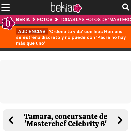
BEKIA
FOTOS
TODAS LAS FOTOS DE 'MASTERCH
AUDIENCIAS
'Ordena tu vida' con Inés Hernand
se estrena discreto y no puede con 'Padre no hay
más que uno'
Tamara, concursante de
'Masterchef Celebrity 6'