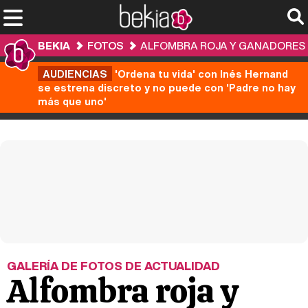
BEKIA
FOTOS
ALFOMBRA ROJA Y GANADORES DE
AUDIENCIAS
'Ordena tu vida' con Inés Hernand
se estrena discreto y no puede con 'Padre no hay
más que uno'
GALERÍA DE FOTOS DE ACTUALIDAD
Alfombra roja y