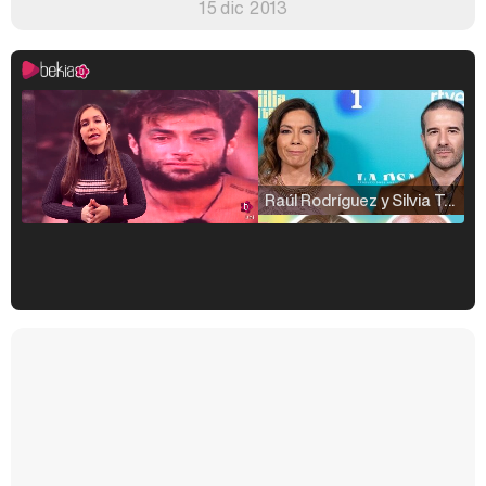
15 dic 2013
Raúl Rodríguez y Silvia Taulés nos cuentan su papel en 'La familia de la tele'
Kiko Matamoros y Lydia Lozano: "Nuestro público es de todas las edades y RTVE tiene un público muy pegado a las novelas, al que tenemos que captar"
Carlota Corredera y Javier de Hoyos: "La tele tiene que representar al público también y aquí están todos los perfiles posibles&quo;