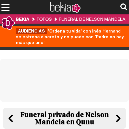
BEKIA
FOTOS
FUNERAL DE NELSON MANDELA
AUDIENCIAS
'Ordena tu vida' con Inés Hernand
se estrena discreto y no puede con 'Padre no hay
más que uno'
Funeral privado de Nelson
Mandela en Qunu