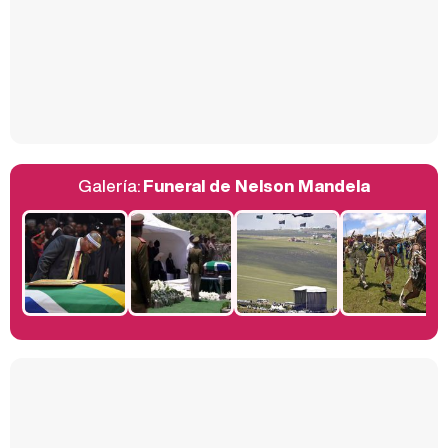
Así se tomó Felipe VI que la Infanta Sofía no quisiera recibir formación militar
Galería:
Funeral de Nelson Mandela
Belén Esteban: "Estoy emocionada, muy contenta y muy feliz por llegar a RTVE"
Manu Baqueiro: "Tuve como referente a Bruce Willis en 'Luz de Luna' para mi trabajo en la serie 'Perdiendo el juicio'"
Magdalena de Suecia responde a las críticas y explica por qué le han permitido lanzar su propio negocio