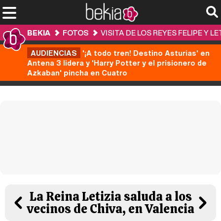
BEKIA
FOTOS
VISITA DE LOS REYES FELIPE Y 
AUDIENCIAS
'¡A todo tren! Destino Asturias' en
Antena 3 lidera y 'Harry Potter y el prisionero de
Azkaban' pincha en Cuatro
La Reina Letizia saluda a los
vecinos de Chiva, en Valencia