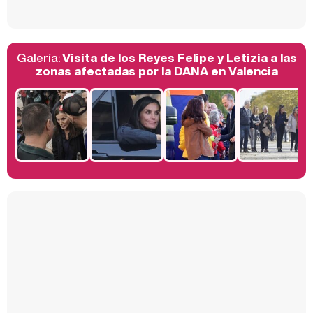
Galería:
Visita de los Reyes Felipe y Letizia a las
Belén Esteban: "Estoy emocionada, muy contenta y muy feliz por llegar a RTVE"
zonas afectadas por la DANA en Valencia
Manu Baqueiro: "Tuve como referente a Bruce Willis en 'Luz de Luna' para mi trabajo en la serie 'Perdiendo el juicio'"
Magdalena de Suecia responde a las críticas y explica por qué le han permitido lanzar su propio negocio