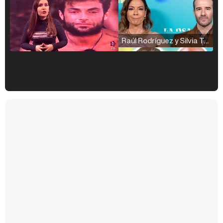
Raúl Rodríguez y Silvia Taulés nos cuentan su papel en 'La familia de la tele'
Kiko Matamoros y Lydia Lozano: "Nuestro público es de todas las edades y RTVE tiene un público muy pegado a las novelas, al que tenemos que captar"
Carlota Corredera y Javier de Hoyos: "La tele tiene que representar al público también y aquí están todos los perfiles posibles&quo;
Así se tomó Felipe VI que la Infanta Sofía no quisiera recibir formación militar