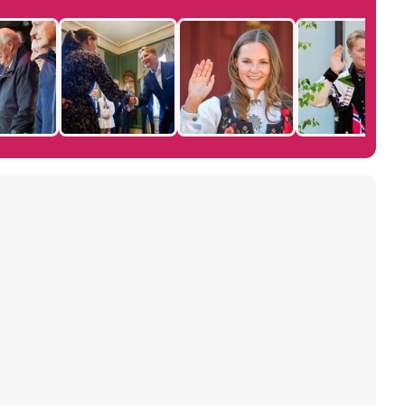
Manu Baqueiro: "Tuve como referente a Bruce Willis en 'Luz de Luna' para mi trabajo en la serie 'Perdiendo el juicio'"
Magdalena de Suecia responde a las críticas y explica por qué le han permitido lanzar su propio negocio