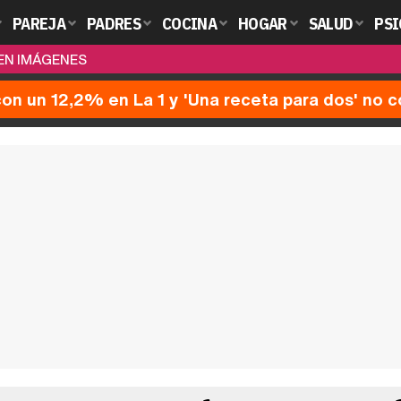
PAREJA
PADRES
COCINA
HOGAR
SALUD
PSI
 EN IMÁGENES
a con un 12,2% en La 1 y 'Una receta para dos' no