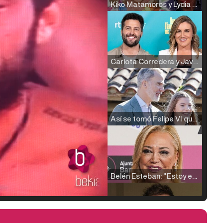
Kiko Matamoros y Lydia Lozano: "Nuestro público es de todas las edades y RTVE tiene un público muy pegado a las novelas, al que tenemos que captar"
Carlota Corredera y Javier de Hoyos: "La tele tiene que representar al público también y aquí están todos los perfiles posibles&quo;
Así se tomó Felipe VI que la Infanta Sofía no quisiera recibir formación militar
Belén Esteban: "Estoy emocionada, muy contenta y muy feliz por llegar a RTVE"