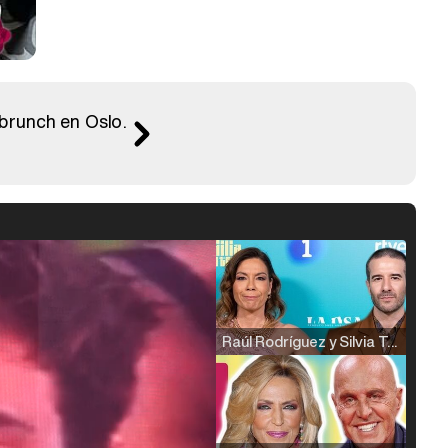
brunch en Oslo.
Raúl Rodríguez y Silvia Taulés nos cuentan su papel en 'La familia de la tele'