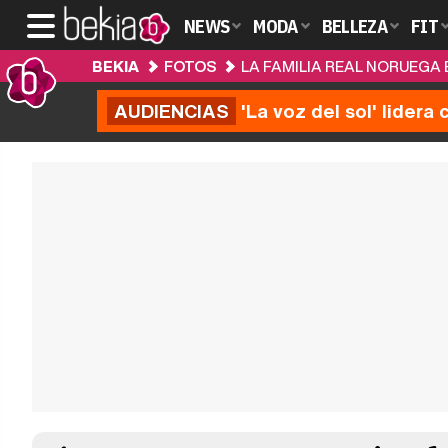
NEWS
MODA
BELLEZA
FIT
BEKIA
FOTOS
LA FAMILIA REAL NORUEGA
AUDIENCIAS
'La voz del sol' lider