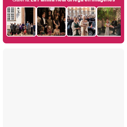
Belén Esteban: "Estoy emocionada, muy contenta y muy feliz por llegar a RTVE"
Manu Baqueiro: "Tuve como referente a Bruce Willis en 'Luz de Luna' para mi trabajo en la serie 'Perdiendo el juicio'"
Magdalena de Suecia responde a las críticas y explica por qué le han permitido lanzar su propio negocio