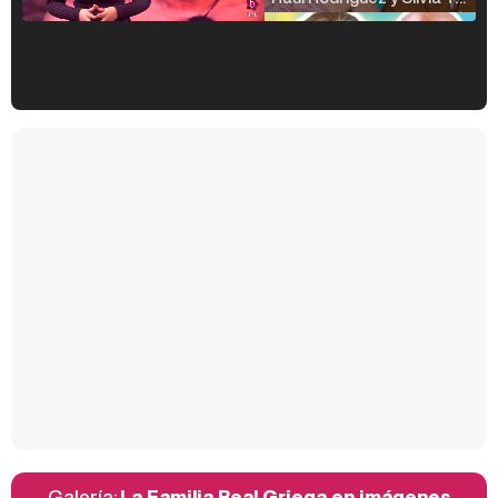
Kiko Matamoros y Lydia Lozano: "Nuestro público es de todas las edades y RTVE tiene un público muy pegado a las novelas, al que tenemos que captar"
Carlota Corredera y Javier de Hoyos: "La tele tiene que representar al público también y aquí están todos los perfiles posibles&quo;
Así se tomó Felipe VI que la Infanta Sofía no quisiera recibir formación militar
Galería:
La Familia Real Griega en imágenes