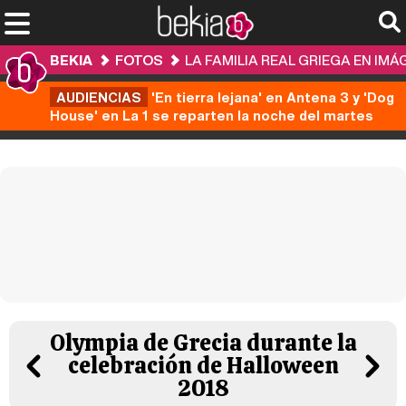
BEKIA
FOTOS
LA FAMILIA REAL GRIEGA EN IM
AUDIENCIAS
'En tierra lejana' en Antena 3 y 'Dog
House' en La 1 se reparten la noche del martes
Olympia de Grecia durante la
celebración de Halloween
2018