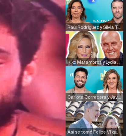
Raúl Rodríguez y Silvia Taulés nos cuentan su papel en 'La familia de la tele'
Kiko Matamoros y Lydia Lozano: "Nuestro público es de todas las edades y RTVE tiene un público muy pegado a las novelas, al que tenemos que captar"
Carlota Corredera y Javier de Hoyos: "La tele tiene que representar al público también y aquí están todos los perfiles posibles&quo;
Así se tomó Felipe VI que la Infanta Sofía no quisiera recibir formación militar