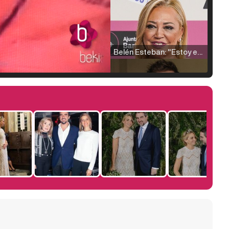
Belén Esteban: "Estoy emocionada, muy contenta y muy feliz por llegar a RTVE"
Manu Baqueiro: "Tuve como referente a Bruce Willis en 'Luz de Luna' para mi trabajo en la serie 'Perdiendo el juicio'"
Magdalena de Suecia responde a las críticas y explica por qué le han permitido lanzar su propio negocio