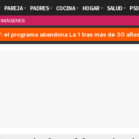
PAREJA
PADRES
COCINA
HOGAR
SALUD
PSI
N IMÁGENES
': el programa abandona La 1 tras más de 30 año