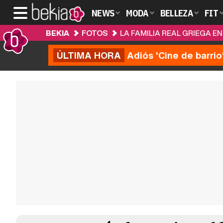
NEWS
MODA
BELLEZA
FIT
BEKIA
FOTOS
LA FAMILIA REAL GRIEGA E
ÚLTIMA HORA
Adiós 'Cine de barrio