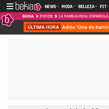
NEWS
MODA
BELLEZA
FIT
BEKIA
FOTOS
LA FAMILIA REAL ESPAÑOLA
ÚLTIMA HORA
Adiós 'Cine de barrio