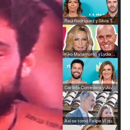
Raúl Rodríguez y Silvia Taulés nos cuentan su papel en 'La familia de la tele'
Kiko Matamoros y Lydia Lozano: "Nuestro público es de todas las edades y RTVE tiene un público muy pegado a las novelas, al que tenemos que captar"
Carlota Corredera y Javier de Hoyos: "La tele tiene que representar al público también y aquí están todos los perfiles posibles&quo;
Así se tomó Felipe VI que la Infanta Sofía no quisiera recibir formación militar