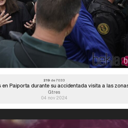
219
de 7033
 en Paiporta durante su accidentada visita a las zona
Gtres
04 nov 2024