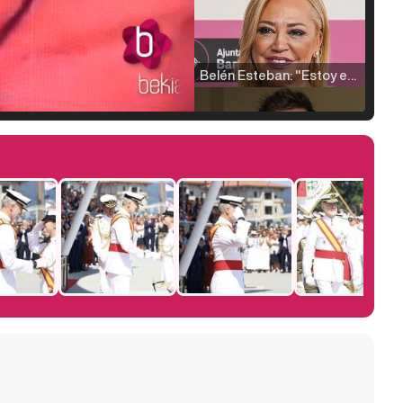
Belén Esteban: "Estoy emocionada, muy contenta y muy feliz por llegar a RTVE"
Manu Baqueiro: "Tuve como referente a Bruce Willis en 'Luz de Luna' para mi trabajo en la serie 'Perdiendo el juicio'"
Magdalena de Suecia responde a las críticas y explica por qué le han permitido lanzar su propio negocio