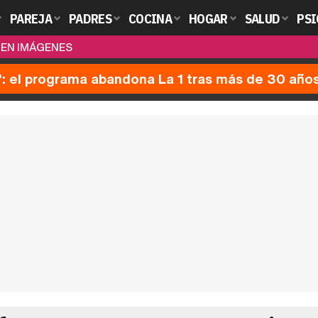
PAREJA
PADRES
COCINA
HOGAR
SALUD
PSI
 EN IMÁGENES
': el programa abandona La 1 tras más de 30 año