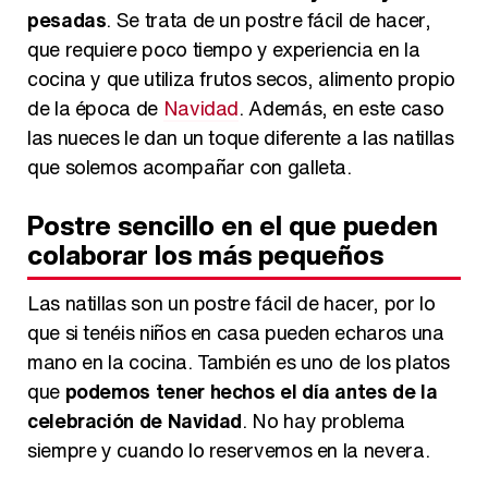
Carlota Corredera y Javier de Hoyos: "La tele tiene que representar al público también y aquí están todos los perfiles posibles&quo;
pesadas
. Se trata de un postre fácil de hacer,
que requiere poco tiempo y experiencia en la
cocina y que utiliza frutos secos, alimento propio
de la época de
Navidad
. Además, en este caso
Así se tomó Felipe VI que la Infanta Sofía no quisiera recibir formación militar
las nueces le dan un toque diferente a las natillas
que solemos acompañar con galleta.
Postre sencillo en el que pueden
colaborar los más pequeños
Belén Esteban: "Estoy emocionada, muy contenta y muy feliz por llegar a RTVE"
Las natillas son un postre fácil de hacer, por lo
que si tenéis niños en casa pueden echaros una
mano en la cocina. También es uno de los platos
Manu Baqueiro: "Tuve como referente a Bruce Willis en 'Luz de Luna' para mi trabajo en la serie 'Perdiendo el juicio'"
que
podemos tener hechos el día antes de la
celebración de Navidad
. No hay problema
siempre y cuando lo reservemos en la nevera.