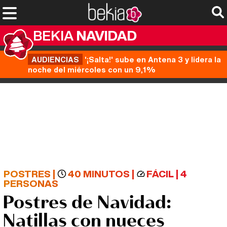
BEKIA
NAVIDAD
AUDIENCIAS
'¡Salta!' sube en Antena 3 y lidera la
noche del miércoles con un 9,1%
POSTRES
|
40 MINUTOS
|
FÁCIL
|
4
PERSONAS
Postres de Navidad:
Natillas con nueces