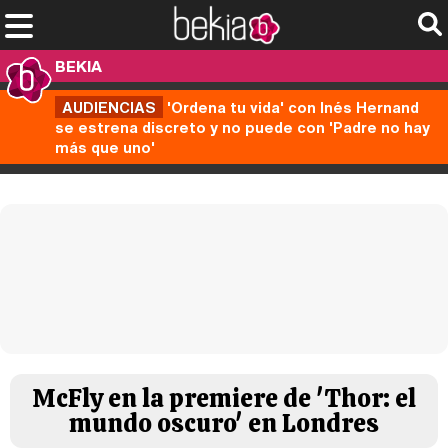
BEKIA
AUDIENCIAS
'Ordena tu vida' con Inés Hernand
se estrena discreto y no puede con 'Padre no hay
más que uno'
McFly en la premiere de 'Thor: el
mundo oscuro' en Londres