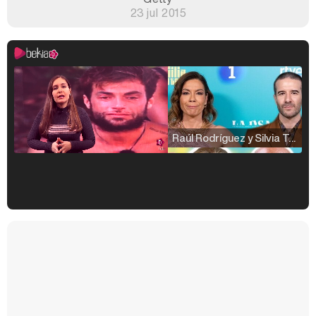
23 jul 2015
Raúl Rodríguez y Silvia Taulés nos cuentan su papel en 'La familia de la tele'
Kiko Matamoros y Lydia Lozano: "Nuestro público es de todas las edades y RTVE tiene un público muy pegado a las novelas, al que tenemos que captar"
Carlota Corredera y Javier de Hoyos: "La tele tiene que representar al público también y aquí están todos los perfiles posibles&quo;