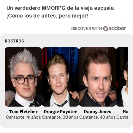
Un verdadero MMORPG de la vieja escuela
¡Cómo los de antes, pero mejor!
DISCOVER WITH
ROSTROS
Tom Fletcher
Dougie Poynter
Danny Jones
Harr
Cantante, 41 años
Cantante, 38 años
Cantante, 40 años
Cantant