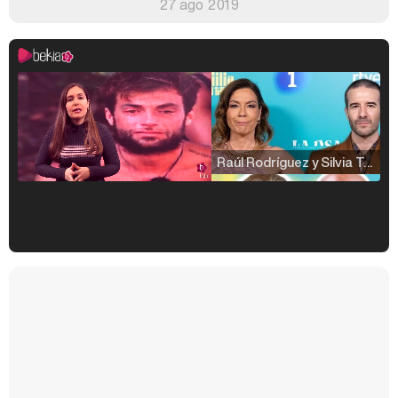
27 ago 2019
Raúl Rodríguez y Silvia Taulés nos cuentan su papel en 'La familia de la tele'
Kiko Matamoros y Lydia Lozano: "Nuestro público es de todas las edades y RTVE tiene un público muy pegado a las novelas, al que tenemos que captar"
Carlota Corredera y Javier de Hoyos: "La tele tiene que representar al público también y aquí están todos los perfiles posibles&quo;