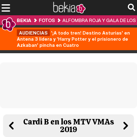
BEKIA
FOTOS
ALFOMBRA ROJA Y GALA DE LOS
AUDIENCIAS
'¡A todo tren! Destino Asturias' en
Antena 3 lidera y 'Harry Potter y el prisionero de
Azkaban' pincha en Cuatro
Cardi B en los MTV VMAs
2019