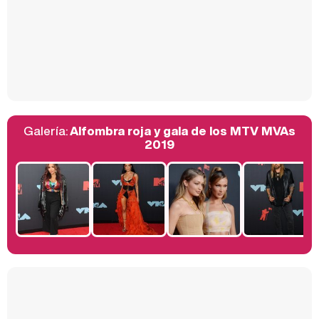
Así se tomó Felipe VI que la Infanta Sofía no quisiera recibir formación militar
Galería:
Alfombra roja y gala de los MTV MVAs
Belén Esteban: "Estoy emocionada, muy contenta y muy feliz por llegar a RTVE"
2019
Manu Baqueiro: "Tuve como referente a Bruce Willis en 'Luz de Luna' para mi trabajo en la serie 'Perdiendo el juicio'"
Magdalena de Suecia responde a las críticas y explica por qué le han permitido lanzar su propio negocio